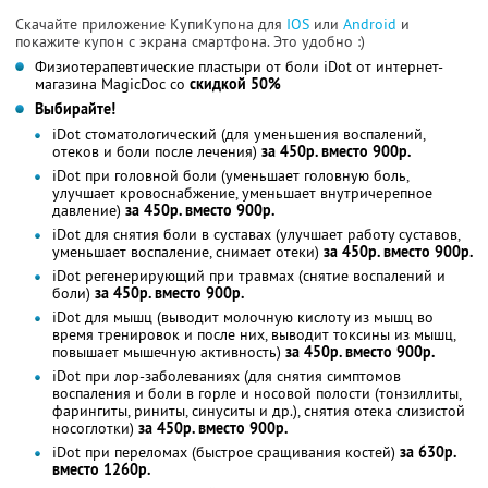
Скачайте приложение КупиКупона для
IOS
или
Android
и
покажите купон с экрана смартфона. Это удобно :)
Физиотерапевтические пластыри от боли iDot от интернет-
магазина MagicDoc со
скидкой 50%
Выбирайте!
iDot стоматологический (для уменьшения воспалений,
отеков и боли после лечения)
за 450р. вместо 900р.
iDot при головной боли (уменьшает головную боль,
улучшает кровоснабжение, уменьшает внутричерепное
давление)
за 450р. вместо 900р.
iDot для снятия боли в суставах (улучшает работу суставов,
уменьшает воспаление, снимает отеки)
за 450р. вместо 900р.
iDot регенерирующий при травмах (снятие воспалений и
боли)
за 450р. вместо 900р.
iDot для мышц (выводит молочную кислоту из мышц во
время тренировок и после них, выводит токсины из мышц,
повышает мышечную активность)
за 450р. вместо 900р.
iDot при лор-заболеваниях (для снятия симптомов
воспаления и боли в горле и носовой полости (тонзиллиты,
фарингиты, риниты, синуситы и др.), снятия отека слизистой
носоглотки)
за 450р. вместо 900р.
iDot при переломах (быстрое сращивания костей)
за 630р.
вместо 1260р.