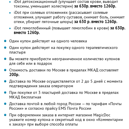
iDot детоксикационный (улучшает состав крови, выводит
токсины, уменьшает холестерин)
за 630р. вместо 1260р.
iDot при солевых отложениях (рассасывает солевые
отложения, улучшает работу суставов, снимает боль, снимает
отеки, убирает пяточные шпоры)
за 630 р. вместо 1260р.
iDot гемоглобинный (повышает гемоглобин в крови)
за 630р.
вместо 1260р.
Один купон действует на одного человека
Один купон действует на покупку одного терапевтического
пластыря
Вы можете приобрести неограниченное количество купонов
для себя или в подарок
Стоимость доставки по Москве в пределах МКАД составляет
200р.
Доставка по Москве осуществляется от 2 до 5 дней с момента
подтверждения заказа оператором
При покупке от 3 пластырей доставка по Москве в пределах
МКАД бесплатная
Доставка почтой в любой город России — по тарифам «Почты
России» и согласно прайсу EMS Почта России
При оформлении заказа в интернет магазине MagicDoc
укажите номер купона и секретный код в окно «Комментарии
к заказу» при выборе способа оплаты