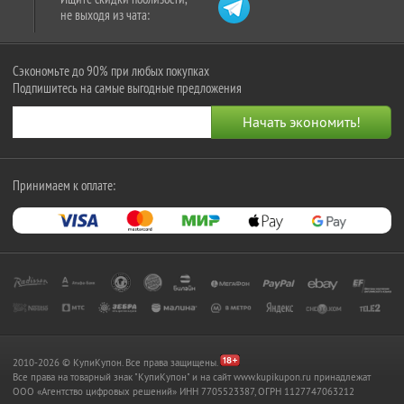
не выходя из чата:
Сэкономьте до 90% при любых покупках
Подпишитесь на самые выгодные предложения
Принимаем к оплате:
2010-2026 © КупиКупон. Все права защищены.
Все права на товарный знак "КупиКупон" и на сайт www.kupikupon.ru принадлежат
OOO «Агентство цифровых решений» ИНН 7705523387, ОГРН 1127747063212