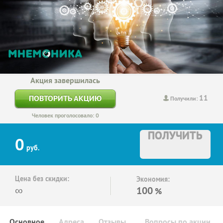
Акция завершилась
11
ПОВТОРИТЬ АКЦИЮ
Получили:
Человек проголосовало: 0
ПОЛУЧИТЬ
0
руб.
Цена без скидки:
Экономия:
∞
100
%
Основное
Адреса
Отзывы
Вопросы по акции