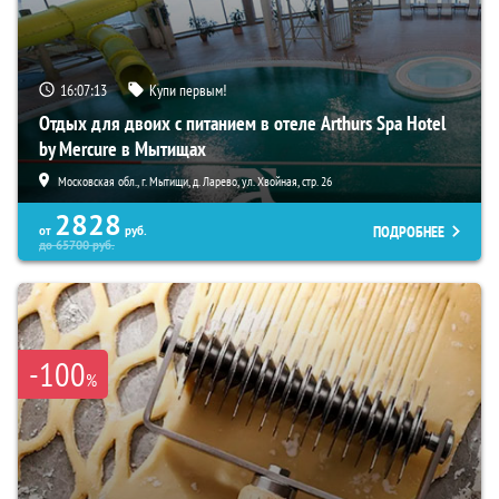
16:07:12
Купи первым!
Отдых для двоих с питанием в отеле Arthurs Spa Hotel
by Mercure в Мытищах
Московская обл., г. Мытищи, д. Ларево, ул. Хвойная, стр. 26
2828
ПОДРОБНЕЕ
от
руб.
до
65700
руб.
-100
%