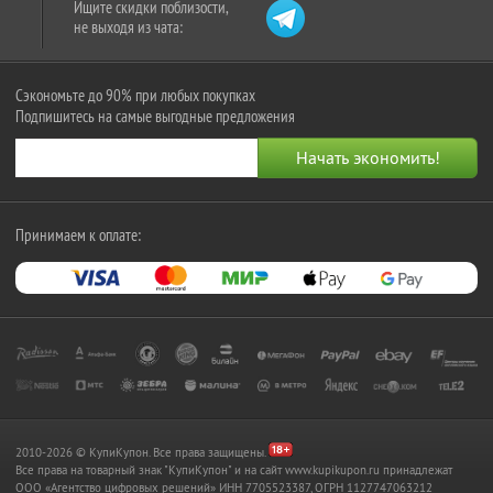
Ищите скидки поблизости,
не выходя из чата:
Сэкономьте до 90% при любых покупках
Подпишитесь на самые выгодные предложения
Принимаем к оплате:
2010-2026 © КупиКупон. Все права защищены.
Все права на товарный знак "КупиКупон" и на сайт www.kupikupon.ru принадлежат
OOO «Агентство цифровых решений» ИНН 7705523387, ОГРН 1127747063212