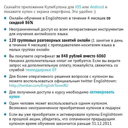
Скачайте приложение КупиКупона для
IOS
или
Android
и
покажите купон с экрана смартфона. Это удобно :)
Онлайн-обучение в Englishtown в течение 4 месяцев
со
скидкой 86%
Неограниченный доступ ко всем интерактивным инструментам
для изучения английского языка
120 групповых разговорных занятий онлайн
(1 занятие в день
в течение 4 месяцев) с преподавателем-носителем языка в
малых группах онлайн
Вы покупаете сертификат
за 848 рублей вместо 6060
Никаких дополнительных оплат не требуется. Если вы видите
запрос на дополнительную оплату, пожалуйста, свяжитесь со
службой
техподдержки EF
Для более оперативного решения вопросов с купоном вы
можете воспользоваться официальным twitter Englishtown:
http://twitter.com/EnglishTownRU
Для получения доступа к курсу необходимо
активировать
купон
Один человек может воспользоваться одним купоном.
Возможно неограниченное приобретение купонов в подарок
Если вы уже приобретали и активировали купоны Englishtown
в прошлой акции, убедитесь, что оплаченное предыдущим
купоном время обучения закончится раньше 31.12.2011