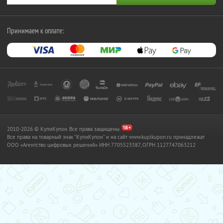
Принимаем к оплате:
2010-2026 © КупиКупон. Все права защищены.
Все права на товарный знак "КупиКупон" и на сайт www.kupikupon.ru принадлежат
OOO «Агентство цифровых решений» ИНН 7705523387, ОГРН 1127747063212