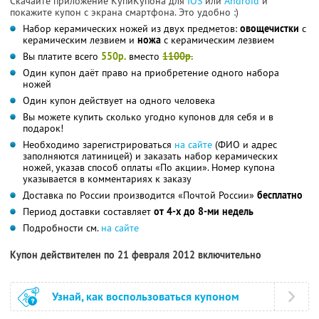
Скачайте приложение КупиКупона для
IOS
или
Android
и
покажите купон с экрана смартфона. Это удобно :)
Набор керамических ножей из двух предметов:
овощечистки
с
керамическим лезвием и
ножа
с керамическим лезвием
Вы платите всего
550р.
вместо
1100р.
Один купон даёт право на приобретение одного набора
ножей
Один купон действует на одного человека
Вы можете купить сколько угодно купонов для себя и в
подарок!
Необходимо зарегистрироваться
на сайте
(ФИО и адрес
заполняются латиницей) и заказать набор керамических
ножей, указав способ оплаты «По акции». Номер купона
указывается в комментариях к заказу
Доставка по России производится «Почтой России»
бесплатно
Период доставки составляет
от 4-х до 8-ми недель
Подробности см.
на сайте
Купон действителен по 21 февраля 2012 включительно
Узнай, как воспользоваться купоном