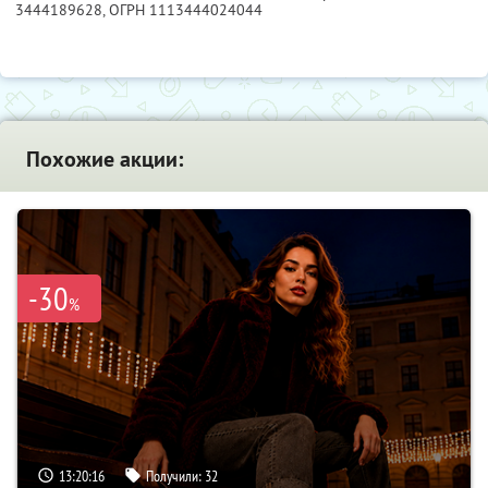
3444189628
, ОГРН 1113444024044
Похожие акции:
-30
%
13:20:15
Получили:
32