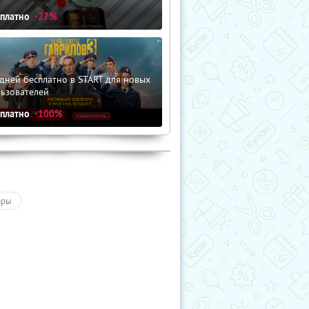
сплатно
-27%
дней бесплатно в START для новых
льзователей
сплатно
-100%
ары