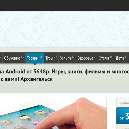
1
31
25
13
12
1
16
6
Обучение
Товары
Туры
Услуги
Здоровье
Отели
Дети
 Android от 3648р. Игры, книги, фильмы и много
 с вами! Архангельск
Купил
от
Цена