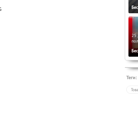
Бе
G
25 
по
Бе
Теги:
Тов