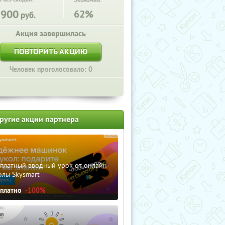
Экономия:
3900
62%
руб.
Акция завершилась
ПОВТОРИТЬ АКЦИЮ
Человек проголосовало: 0
ругие акции партнера
сплатный вводный урок от онлайн-
олы Skysmart
сплатно
-100%