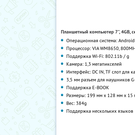
Планшетный компьютер 7", 4GB, се
Операционная система: Android 
Процессор: VIA WM8650, 800M
Поддержка Wi-Fi: 802.11b / g
Камера: 1,3 мегапикселей
Интерфейс: DC IN, TF слот для к
3,5 мм разъем для наушников G
Поддержка E-BOOK
Размеры: 199 мм х 128 мм х 15
Вес: 384g
Поддержка нескольких языков