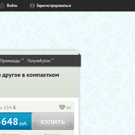
Войти
Зарегистрироваться
48
83
Промокоды
ПолучиКупон
е другое в компактном
154
(0)
и:
3648
КУПИТЬ
руб.
 без скидки: