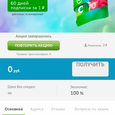
Акция завершилась
24
ПОВТОРИТЬ АКЦИЮ
Получили:
Человек проголосовало: 0
ПОЛУЧИТЬ
0
руб.
Цена без скидки:
Экономия:
∞
100
%
Основное
Адреса
Отзывы
Вопросы по акции