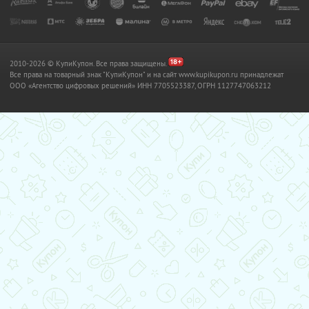
2010-2026 © КупиКупон. Все права защищены.
Все права на товарный знак "КупиКупон" и на сайт www.kupikupon.ru принадлежат
OOO «Агентство цифровых решений» ИНН 7705523387, ОГРН 1127747063212