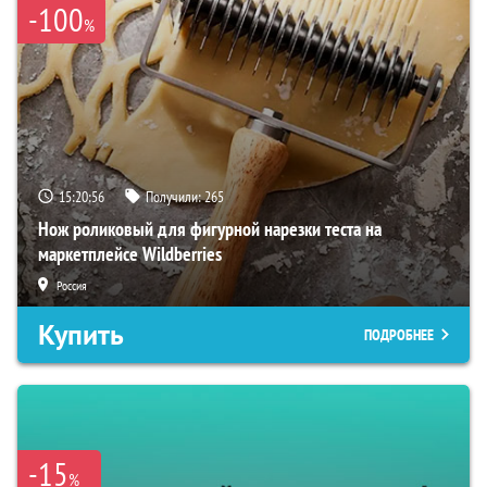
-100
%
15:20:55
Получили:
265
Нож роликовый для фигурной нарезки теста на
маркетплейсе Wildberries
Россия
Купить
ПОДРОБНЕЕ
-15
%