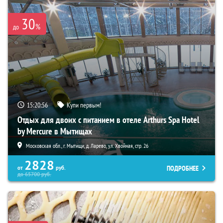
30
%
до
15:20:55
Купи первым!
Отдых для двоих с питанием в отеле Arthurs Spa Hotel
by Mercure в Мытищах
Московская обл., г. Мытищи, д. Ларево, ул. Хвойная, стр. 26
2828
ПОДРОБНЕЕ
от
руб.
до
65700
руб.