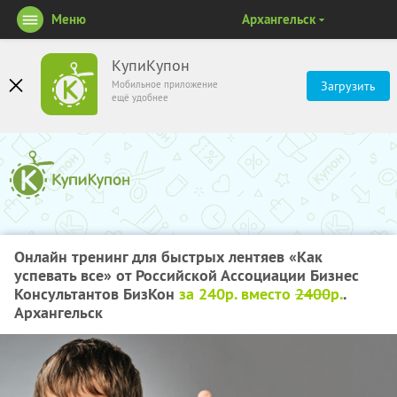
Меню
Архангельск
КупиКупон
Мобильное приложение
Загрузить
ещё удобнее
Онлайн тренинг для быстрых лентяев «Как
успевать все» от Российской Ассоциации Бизнес
Консультантов БизКон
за 240р. вместо
2400
р.
.
Архангельск