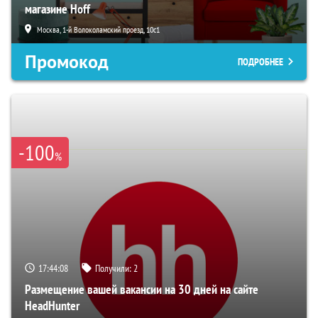
магазине Hoff
Москва, 1-й Волоколамский проезд, 10с1
Промокод
ПОДРОБНЕЕ
-100
%
17:44:07
Получили:
2
Размещение вашей вакансии на 30 дней на сайте
HeadHunter