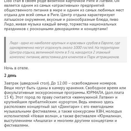
Lido стал в своем роде визитной карточкой Риги и Латвии. Он
является одним из самых «атрактивных» предприятий
общественного питания в мире и одним из самых любимых мест
отдыха для всей семьи в Риге. Центр отдыха характеризуют
латышское окружение, вкусные и разнообразные блюда, пиво
Лидо, живая музыка каждый вечер, торжества национальных
праздников с роскошными декорациями и концертами!
Лидо - одно из наиболее крупных и красивых срубов в Европе, где
одновременно могут отдохнуть около 1000 гостей. На территории
Центра отдыха, величиной почти в 5 га, находится 2 этажный
комплекс питания, автостоянка для клиентов и Парк аттракционов.
Ночь в отеле.
2 день
Завтрак (шведский стол). До 12.00 – освобождение номеров.
Вещи могут быть сданы в камеру хранения. Свободное время или
факультативные экскурсионные программы. ЮРМАЛА. (доп.плата
15 €). Этот город по праву считается «жемчужиной Латвии» и
крупнейшим прибалтийским -курортом. Ведь именно здесь
расположен концертный зал «Дзинтари» с его ежегодными
музыкальными фестивалями, а также конкурсами КВН, молодых
исполнителей «Новая волна», а также фестивалем «Юрмалина»,
выступлениями «Аншлага» и многими другими концертами и
фестивалями.