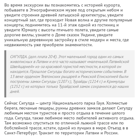
Во время экскурсии вы познакомитесь с историей курорта,
побываете в Этнографическом музее под открытым небом и
увидите строения древней латышской архитектуры, увидите
концертный зал, где проходит Новая волна и другие популярные
концерты, поднимитесь на 11-й этаж одной из гостиниц и
увидите Юрмалу с высоты птичьего полета, увидите самые
дорогие виллы, узнаете о Доме сказок Ундине, увидите
уникальную деревянную застройку в стиле модерн и места, где
недвижимость уже приобрели знаменитости.
СИГУЛДА. (доп.плата 20 €). Этот маленький город один из самых
живописных в Латвии и его часто называют «маленькой Латвийской
Швейцарией» из-за красивой гористой местности, в которой он
находится. Прошлое Сигулды богато историческими событиями. В
13 веке орденом Тевтонских рыцарей и Рижской Епископией были
построены замки Сигулды (1207 г.), Турайды (1214 г.) и Кримулды
(1252 г.) из которых только Турайдский замок сохранился до наших
дней.
Сейчас Сигулда — центр Национального парка Гауя. Холмистые
берега, песчаные пещеры, руины древних замков делают Сигулду
любимым местом туристов и просто отдыха в течение целого
года. Сигулда, также любимое место любителей активного отдыха.
Там возможно спуститься по отличной лыжной трассе или по
бобслейной трассе, кстати, одной из лучших в мире. Отъезд в в
Санкт-Петербург. Транзит по территории Латвии и России.