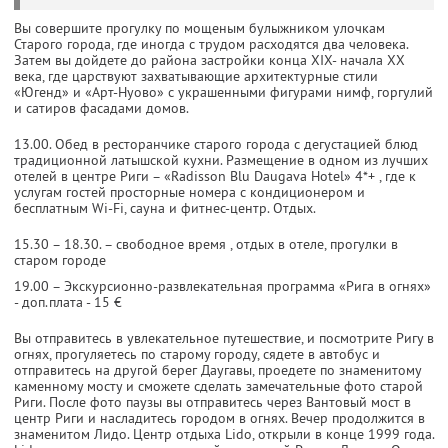
Вы совершите прогулку по мощеным булыжником улочкам
Старого города, где иногда с трудом расходятся два человека.
Затем вы дойдете до района застройки конца XIX- начала XX
века, где царствуют захватывающие архитектурные стили
«Югенд» и «Арт-Нуово» с украшенными фигурами нимф, горгулий
и сатиров фасадами домов.
13.00. Обед в ресторанчике старого города с дегустацией блюд
традиционной латышской кухни. Размещение в одном из лучших
отелей в центре Риги – «Radisson Blu Daugava Hotel» 4*+ , где к
услугам гостей просторные номера с кондиционером и
бесплатным Wi-Fi, сауна и фитнес-центр. Отдых.
15.30 – 18.30. – свободное время , отдых в отеле, прогулки в
старом городе
19.00 – Экскурсионно-развлекательная программа «Рига в огнях»
- доп.плата - 15 €
Вы отправитесь в увлекательное путешествие, и посмотрите Ригу в
огнях, прогуляетесь по старому городу, сядете в автобус и
отправитесь на другой берег Даугавы, проедете по знаменитому
каменному мосту и сможете сделать замечательные фото старой
Риги. После фото паузы вы отправитесь через Вантовый мост в
центр Риги и насладитесь городом в огнях. Вечер продолжится в
знаменитом Лидо. Центр отдыха Lido, открыли в конце 1999 года.