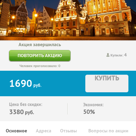
Акция завершилась
4
ПОВТОРИТЬ АКЦИЮ
Купили:
Человек проголосовало: 0
КУПИТЬ
1690
руб.
Цена без скидки:
Экономия:
3380
50%
руб.
Основное
Адреса
Отзывы
Вопросы по акции