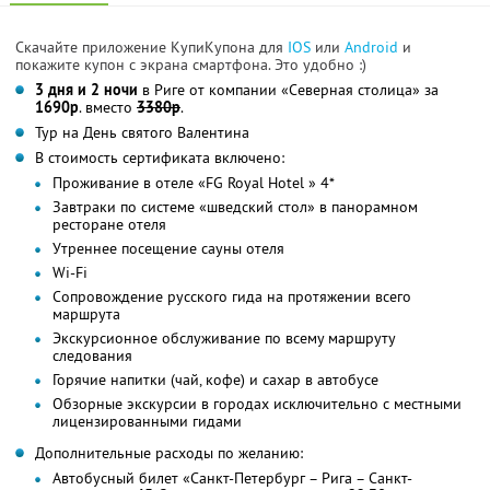
Скачайте приложение КупиКупона для
IOS
или
Android
и
покажите купон с экрана смартфона. Это удобно :)
3 дня и 2 ночи
в Риге от компании «Северная столица» за
1690р
. вместо
3380р
.
Тур на День святого Валентина
В стоимость сертификата включено:
Проживание в отеле «FG Royal Hotel » 4*
Завтраки по системе «шведский стол» в панорамном
ресторане отеля
Утреннее посещение сауны отеля
Wi-Fi
Сопровождение русского гида на протяжении всего
маршрута
Экскурсионное обслуживание по всему маршруту
следования
Горячие напитки (чай, кофе) и сахар в автобусе
Обзорные экскурсии в городах исключительно с местными
лицензированными гидами
Дополнительные расходы по желанию:
Автобусный билет «Санкт-Петербург – Рига – Санкт-