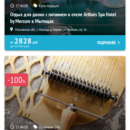
17:44:07
Купи первым!
Отдых для двоих с питанием в отеле Arthurs Spa Hotel
by Mercure в Мытищах
Московская обл., г. Мытищи, д. Ларево, ул. Хвойная, стр. 26
2828
ПОДРОБНЕЕ
от
руб.
до
65700
руб.
-100
%
17:44:07
Получили:
266