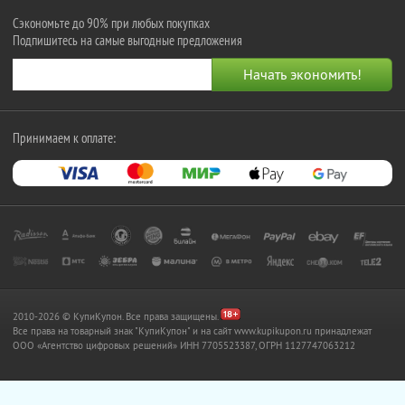
Сэкономьте до 90% при любых покупках
Подпишитесь на самые выгодные предложения
Принимаем к оплате:
2010-2026 © КупиКупон. Все права защищены.
Все права на товарный знак "КупиКупон" и на сайт www.kupikupon.ru принадлежат
OOO «Агентство цифровых решений» ИНН 7705523387, ОГРН 1127747063212