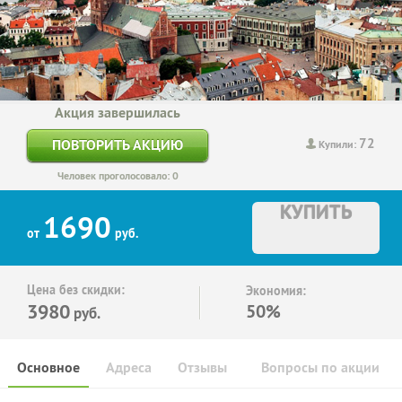
Акция завершилась
72
ПОВТОРИТЬ АКЦИЮ
Купили:
Человек проголосовало: 0
КУПИТЬ
1690
от
руб.
Цена без скидки:
Экономия:
3980
50%
руб.
Основное
Адреса
Отзывы
Вопросы по акции