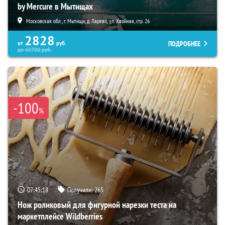
by Mercure в Мытищах
Московская обл., г. Мытищи, д. Ларево, ул. Хвойная, стр. 26
2828
ПОДРОБНЕЕ
от
руб.
до
65700
руб.
-100
%
07:45:17
Получили:
265
Нож роликовый для фигурной нарезки теста на
маркетплейсе Wildberries