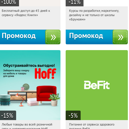
-100
%
-11
%
Бесплатный доступ до 45 дней к
Курсы по разработке, маркетингу,
14:38:24
Получи первым!
14:38:24
Получи первым!
сервису «Яндекс Книги»
дизайну и не только от школы
Россия
Россия
«Бруноям»
Промокод
Промокод
-15
%
-5
%
Любые товары во всей розничной
Питание от сервиса здорового
14:38:24
Получили:
83
14:38:24
Получи первым!
сети и интернет-магазине Hoff
питания BeFit