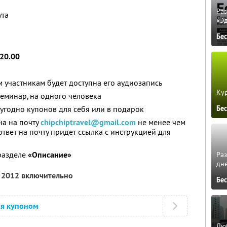
Ра
ута
«Э
Бе
 20.00
 участникам будет доступна его аудиозапись
Кур
семинар, на одного человека
Бе
угодно купонов для себя или в подарок
на на почту
chipchiptravel@gmail.com
не менее чем
ответ на почту придет ссылка с инструкцией для
разделе
«Описание»
Ра
дне
я 2012 включительно
Бе
ся купоном
Люб