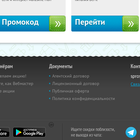
Москва, 1-й Волоколамский проезд,
Россия
10с1
Промокод
Перейти
тнёрам
Документы
Кон
елаем акцию!
Агентский договор
spro
е, как Вебмастер
Лицензионный договор
Связ
е акции
Публичная оферта
Политика конфиденциальности
Ищите скидки поблизости,
не выходя из чата: