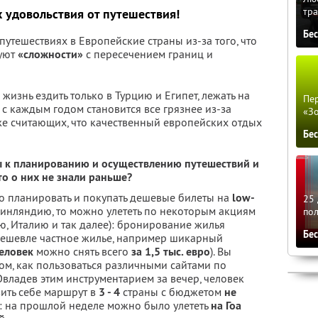
тра
х
удовольствия от путешествия!
Бе
путешествиях в Европейские страны из-за того, что
вуют
«сложности»
с пересечением границ и
изнь ездить только в Турцию и Египет, лежать на
Пер
 с каждым годом становится все грязнее из-за
«З
же считающих, что качественный европейских отдых
Бе
ы к планированию и осуществлению путешествий и
то о них не знали раньше?
но планировать и покупать дешевые билеты на
low-
25 
Финляндию, то можно улететь по некоторым акциям
по
ю, Италию и так далее): бронирование жилья
Бе
 дешевле частное жилье, например шикарный
человек
можно снять всего
за 1,5 тыс. евро
). Вы
м, как пользоваться различными сайтами по
 Овладев этим инструментарием за вечер, человек
вить себе маршрут в
3 - 4
страны с бюджетом
не
 на прошлой неделе можно было улететь
на Гоа