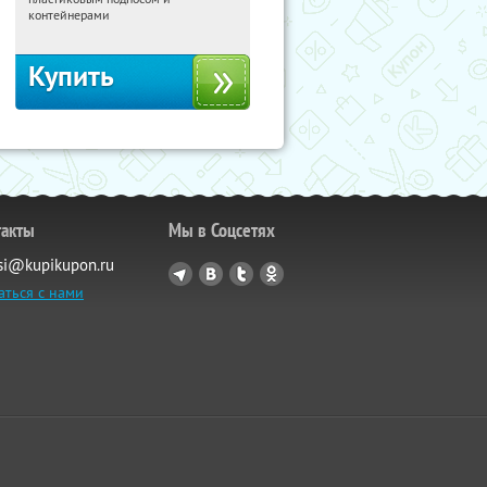
Россия
контейнерами
Купить
такты
Мы в Соцсетях
si@kupikupon.ru
аться с нами