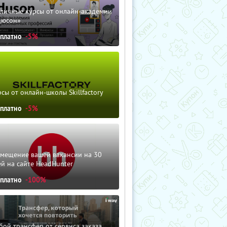
зличные курсы от онлайн-академии
дюсон»
сплатно
-5%
сы от онлайн-школы Skillfactory
сплатно
-5%
змещение вашей вакансии на 30
й на сайте HeadHunter
сплатно
-100%
ой трансфер от сервиса заказа