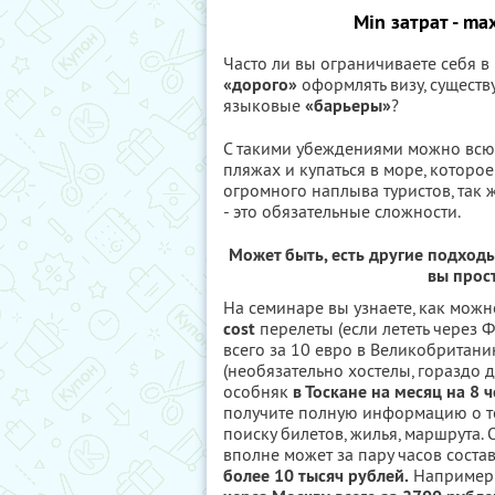
Min
затрат -
ma
Часто ли вы ограничиваете себя в 
«дорого»
оформлять визу, сущест
языковые
«барьеры»
?
С такими убеждениями можно всю ж
пляжах и купаться в море, которое
огромного наплыва туристов, так 
- это обязательные сложности.
Может быть, есть другие подход
вы прос
На семинаре вы узнаете, как мож
cost
перелеты (если лететь через 
всего за 10 евро в Великобритани
(необязательно хостелы, гораздо
особняк
в Тоскане
на месяц на 8 
получите полную информацию о то
поиску билетов, жилья, маршрута.
вполне может за пару часов соста
более 10 тысяч рублей.
Например: