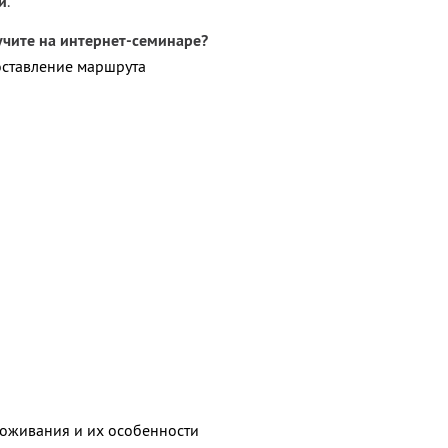
й
.
учите на интернет-семинаре?
оставление маршрута
а
оживания и их особенности