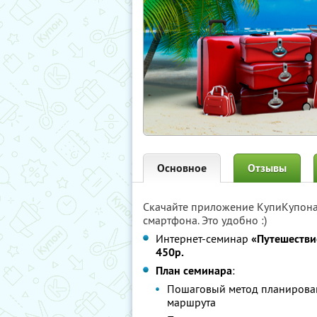
Основное
Отзывы
Скачайте приложение КупиКупон
смартфона. Это удобно :)
Интернет-семинар
«Путешестви
450р.
План семинара
:
Пошаговый метод планирован
маршрута