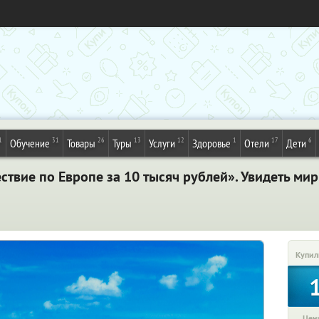
1
31
26
13
12
1
17
6
Обучение
Товары
Туры
Услуги
Здоровье
Отели
Дети
твие по Европе за 10 тысяч рублей». Увидеть мир
Купил
Цена