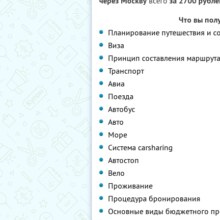
через Москву
всего
за 2700 рубле
Что вы пол
Планирование путешествия и с
Виза
Принцип составления маршрут
Транспорт
Авиа
Поезда
Автобус
Авто
Море
Система carsharing
Автостоп
Вело
Проживание
Процедура бронирования
Основные виды бюджетного пр