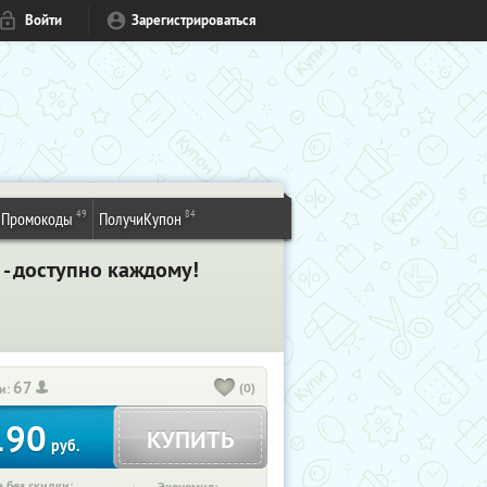
Войти
Зарегистрироваться
49
84
Промокоды
ПолучиКупон
 - доступно каждому!
67
(0)
и:
190
КУПИТЬ
руб.
 без скидки: