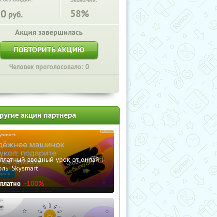
Экономия:
50
58%
руб.
Акция завершилась
ПОВТОРИТЬ АКЦИЮ
Человек проголосовало: 0
ругие акции партнера
сплатный вводный урок от онлайн-
олы Skysmart
сплатно
-100%