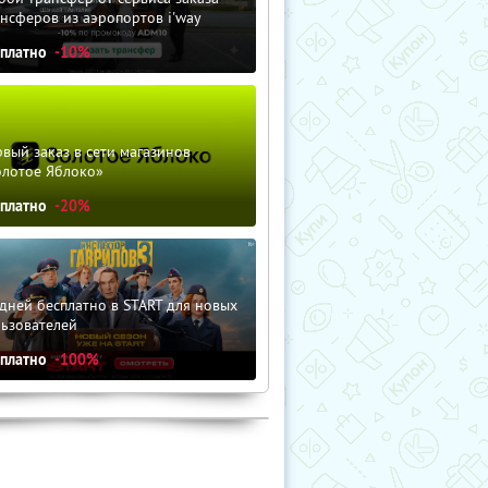
нсферов из аэропортов i'way
сплатно
-10%
вый заказ в сети магазинов
олотое Яблоко»
сплатно
-20%
дней бесплатно в START для новых
льзователей
сплатно
-100%