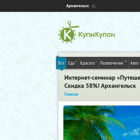
Архангельск
6
1
24
Все
Еда
Красота
Развлечения
Авто
Интернет-семинар «Путешес
Скидка 58%! Архангельск
Главная