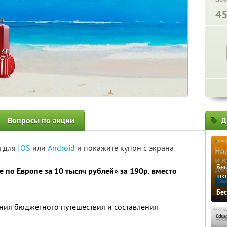
4
Вопросы по акции
Д
а для
IOS
или
Android
и покажите купон с экрана
Бе
е по Европе за 10 тысяч рублей»
за 190р. вместо
шк
Бе
ия бюджетного путешествия и составления