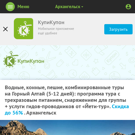
Меню
Архангельск
КупиКупон
Мобильное приложение
Загрузить
ещё удобнее
Водные, конные, пешие, комбинированные туры
на Горный Алтай (5-12 дней): программа тура с
трехразовым питанием, снаряжением для группы
+ услуги гидов-проводников от «Йети-тур».
Скидка
до 56%
. Архангельск