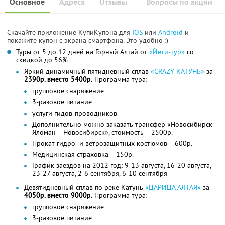
Основное
Адреса
Отзывы
Вопросы по акции
Скачайте приложение КупиКупона для
IOS
или
Android
и
покажите купон с экрана смартфона. Это удобно :)
Туры от 5 до 12 дней на Горный Алтай от
«Йети-тур»
со
скидкой до 56%
Яркий динамичный пятидневный сплав
«CRAZY КАТУНЬ»
за
2390р. вместо 5400р.
Программа тура:
групповое снаряжение
3-разовое питание
услуги гидов-проводников
Дополнительно можно заказать трансфер «Новосибирск –
Яломан – Новосибирск», стоимость – 2500р.
Прокат гидро- и ветрозащитных костюмов – 600р.
Медицинская страховка – 150р.
График заездов на 2012 год: 9-13 августа, 16-20 августа,
23-27 августа, 2-6 сентября, 6-10 сентября
Девятидневный сплав по реке Катунь
«ЦАРИЦА АЛТАЯ»
за
4050р. вместо 9000р.
Программа тура:
групповое снаряжение
3-разовое питание