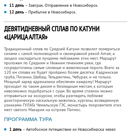
11 день
– Завтрак. Отправление в Новосибирск.
12 день
– Прибытие в Новосибирск.
ДЕВЯТИДНЕВНЫЙ СПЛАВ ПО КАТУНИ
«ЦАРИЦА АЛТАЯ»
Традиционный сплав по Средней Катуни позволит помериться
силами с самой полноводной и своенравной рекой Алтая, а
заодно насладиться лучшими пейзажами этих мест. Маршрут
проложен по Средним и Нижним течениям реки, где
сосредоточены самые сложные и живописные пороги. Всего за
120 км сплава их будет пройдено более десятка: Кадринская
труба, Поганки, Шабаш, Тельдектень, Чебурах, и не только.
Мощный заряд адреналина обеспечен каждому! Маршрут
проходит по таким диким и безлюдным местам, к которым
невозможно подобраться с суши. Во время стоянок можно
отправиться на экскурсии, чтобы разглядеть поближе
доисторическую наскальную живопись, курганы, возведенную
узниками ГУЛАГа Чемальскую ГЭС, монастырь покровителя этих
мест святого Макария на острове Патмос.
ПРОГРАММА ТУРА
1 день
– Автобусное путешествие из Новосибирска через