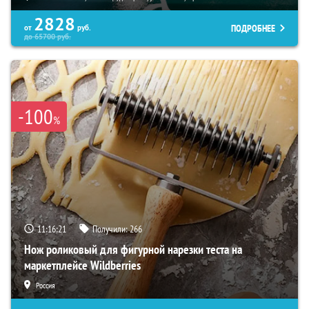
2828
ПОДРОБНЕЕ
от
руб.
до
65700
руб.
-100
%
11:16:19
Получили:
266
Нож роликовый для фигурной нарезки теста на
маркетплейсе Wildberries
Россия