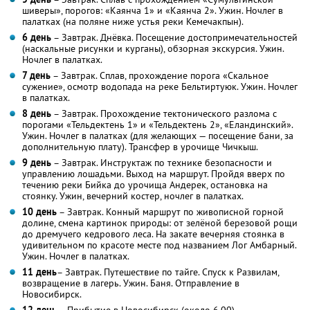
шиверы», порогов: «Каянча 1» и «Каянча 2». Ужин. Ночлег в
палатках (на поляне ниже устья реки Кемечакпын).
6 день
– Завтрак. Днёвка. Посещение достопримечательностей
(наскальные рисунки и курганы), обзорная экскурсия. Ужин.
Ночлег в палатках.
7 день
– Завтрак. Сплав, прохождение порога «Скальное
сужение», осмотр водопада на реке Бельтиртуюк. Ужин. Ночлег
в палатках.
8 день
– Завтрак. Прохождение тектонического разлома с
порогами «Тельдектень 1» и «Тельдектень 2», «Еландинский».
Ужин. Ночлег в палатках (для желающих — посещение бани, за
дополнительную плату). Трансфер в урочище Чичкыш.
9 день
– Завтрак. Инструктаж по технике безопасности и
управлению лошадьми. Выход на маршрут. Пройдя вверх по
течению реки Бийка до урочища Андерек, остановка на
стоянку. Ужин, вечерний костер, ночлег в палатках.
10 день
– Завтрак. Конный маршрут по живописной горной
долине, смена картинок природы: от зелёной березовой рощи
до дремучего кедрового леса. На закате вечерняя стоянка в
удивительном по красоте месте под названием Лог Амбарный.
Ужин. Ночлег в палатках.
11 день
– Завтрак. Путешествие по тайге. Спуск к Развилам,
возвращение в лагерь. Ужин. Баня. Отправление в
Новосибирск.
12 день
– Прибытие в Новосибирск (около 6.00).