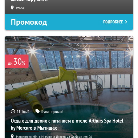
Россия
Промокод
ПОДРОБНЕЕ
30
%
до
11:16:19
Купи первым!
Отдых для двоих с питанием в отеле Arthurs Spa Hotel
by Mercure в Мытищах
Московская обл., г. Мытищи, д. Ларево, ул. Хвойная, стр. 26