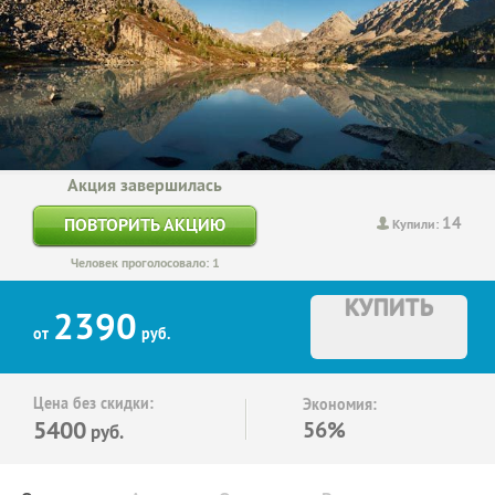
Акция завершилась
14
ПОВТОРИТЬ АКЦИЮ
Купили:
Человек проголосовало: 1
КУПИТЬ
2390
от
руб.
Цена без скидки:
Экономия:
5400
56%
руб.