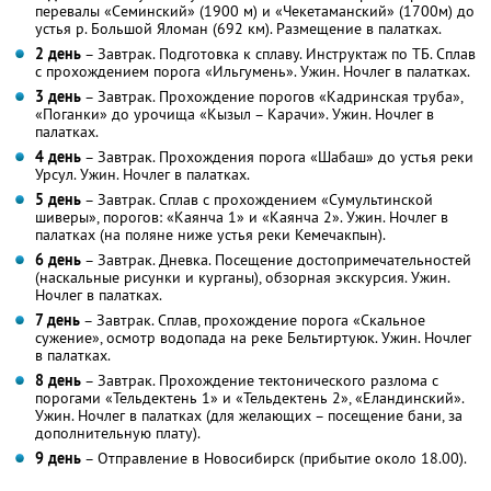
перевалы «Семинский» (1900 м) и «Чекетаманский» (1700м) до
устья р. Большой Яломан (692 км). Размещение в палатках.
2 день
– Завтрак. Подготовка к сплаву. Инструктаж по ТБ. Сплав
с прохождением порога «Ильгумень». Ужин. Ночлег в палатках.
3 день
– Завтрак. Прохождение порогов «Кадринская труба»,
«Поганки» до урочища «Кызыл – Карачи». Ужин. Ночлег в
палатках.
4 день
– Завтрак. Прохождения порога «Шабаш» до устья реки
Урсул. Ужин. Ночлег в палатках.
5 день
– Завтрак. Сплав с прохождением «Сумультинской
шиверы», порогов: «Каянча 1» и «Каянча 2». Ужин. Ночлег в
палатках (на поляне ниже устья реки Кемечакпын).
6 день
– Завтрак. Дневка. Посещение достопримечательностей
(наскальные рисунки и курганы), обзорная экскурсия. Ужин.
Ночлег в палатках.
7 день
– Завтрак. Сплав, прохождение порога «Скальное
сужение», осмотр водопада на реке Бельтиртуюк. Ужин. Ночлег
в палатках.
8 день
– Завтрак. Прохождение тектонического разлома с
порогами «Тельдектень 1» и «Тельдектень 2», «Еландинский».
Ужин. Ночлег в палатках (для желающих – посещение бани, за
дополнительную плату).
9 день
– Отправление в Новосибирск (прибытие около 18.00).