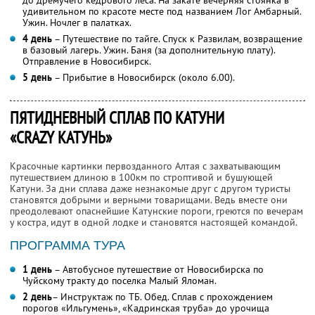
удивительном по красоте месте под названием Лог Амбарный.
Ужин. Ночлег в палатках.
4 день
– Путешествие по тайге. Спуск к Развилам, возвращение
в базовый лагерь. Ужин. Баня (за дополнительную плату).
Отправление в Новосибирск.
5 день
– Прибытие в Новосибирск (около 6.00).
ПЯТИДНЕВНЫЙ СПЛАВ ПО КАТУНИ
«CRAZY КАТУНЬ»
Красочные картинки первозданного Алтая с захватывающим
путешествием длиною в 100км по строптивой и бушующей
Катуни. За дни сплава даже незнакомые друг с другом туристы
становятся добрыми и верными товарищами. Ведь вместе они
преодолевают опаснейшие Катунские пороги, греются по вечерам
у костра, идут в одной лодке и становятся настоящей командой.
ПРОГРАММА ТУРА
1 день
– Автобусное путешествие от Новосибирска по
Чуйскому тракту до поселка Малый Яломан.
2 день
– Инструктаж по ТБ. Обед. Сплав с прохождением
порогов «Ильгумень», «Кадринская труба» до урочища