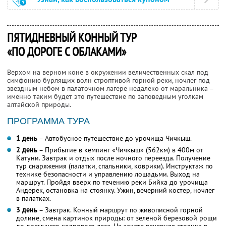
ПЯТИДНЕВНЫЙ КОННЫЙ ТУР
«ПО ДОРОГЕ С ОБЛАКАМИ»
Верхом на верном коне в окружении величественных скал под
симфонию бурлящих волн строптивой горной реки, ночлег под
звездным небом в палаточном лагере недалеко от маральника –
именно таким будет это путешествие по заповедным уголкам
алтайской природы.
ПРОГРАММА ТУРА
1 день
– Автобусное путешествие до урочища Чичкыш.
2 день
– Прибытие в кемпинг «Чичкыш» (562км) в 400м от
Катуни. Завтрак и отдых после ночного переезда. Получение
тур снаряжения (палатки, спальники, коврики). Инструктаж по
технике безопасности и управлению лошадьми. Выход на
маршрут. Пройдя вверх по течению реки Бийка до урочища
Андерек, остановка на стоянку. Ужин, вечерний костер, ночлег
в палатках.
3 день
– Завтрак. Конный маршрут по живописной горной
долине, смена картинок природы: от зеленой березовой рощи
до дремучего кедрового леса. На закате вечерняя стоянка в