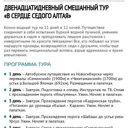
ДВЕНАДЦАТИДНЕВНЫЙ СМЕШАННЫЙ ТУР
«В СЕРДЦЕ СЕДОГО АЛТАЯ»
Конно-водный тур на 11 дней и 12 ночей. Путешествие
соединяет в себе испытания бурной водной пучиной, умением
держаться в седле и преодолевать пешком расстояния с
невероятными по красоте пейзажами! Все, кто побывал на этом
маршруте однажды, возвращаются сюда с друзьями, чтобы еще
раз пережить эмоциональный всплеск, взрыв адреналина и яркие
впечатления.
ПРОГРАММА ТУРА
1 день
– Автобусное путешествие из Новосибирска через
перевалы «Семинский» (1900м) и «Чекетаманский» (1700м) до
устья р.Большой Яломан (692км). Размещение в палатках.
2 день
– Завтрак. Подготовка к сплаву. Инструктаж по ТБ. Сплав
с прохождением порога «Ильгумень». Ужин. Ночлег в палатках.
3 день
– Завтрак. Прохождение порогов «Кадринская труба»,
«Поганки» до урочища «Кызыл – Карачи». Ужин. Ночлег в
палатках.
4 день
– Завтрак. Прохождение порога «Шабаш» до устья реки
Урсул. Ужин. Ночлег в палатках.
5 день
– Завтрак. Сплав с прохождением «Сумультинской