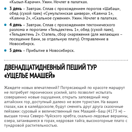
«Кызыл-Карачи». Ужин. Ночлег в палатках.
3 день
– Завтрак. Сплав с прохождением порогов «Шабаш»,
обед (сухой паек) «Сумультинская шивера», «Каянча 1»,
«Каянча 2», «Скальное сужение». Ужин. Ночлег в палатках.
4 день
– Завтрак. Сплав с прохождением тектонического
разлома и порогами «Тельдектень 1», обед (сухой паек),
«Тельдектень 2». Стапель, сбор снаряжения (для желающих –
посещение бани, за отдельную плату). Отправление в
Новосибирск.
5 день
– Прибытие в Новосибирск.
ДВЕНАДЦАТИДНЕВНЫЙ ПЕШИЙ ТУР
«УЩЕЛЬЕ МААШЕЙ»
Жаждете новых впечатлений? Потрясающий по красоте маршрут
не потребует героических усилий, зато позволит испытать
совершенно новые ощущения, открыть заповедный мир
алтайских гор, доступный далеко не всем туристам. На ваших
глазах, как в калейдоскопе, будут сменять друг друга сказочные
пейзажи: суровый и величественный пик Маашей–Баш (4173 м) –
высшая точка Северо-Чуйского хребта, скально-ледовые вершины,
озера, затаившиеся в горах, кедровая тайга, высокогорные плато с
тундровой растительностью.