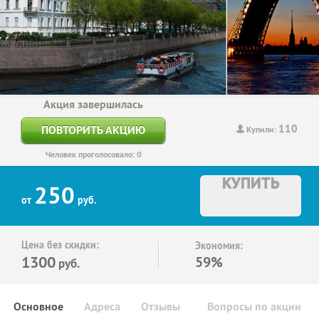
Акция завершилась
110
ПОВТОРИТЬ АКЦИЮ
Купили:
Человек проголосовало: 0
КУПИТЬ
250
от
руб.
Цена без скидки:
Экономия:
1300
59%
руб.
Основное
Адреса
Отзывы
Вопросы по акции