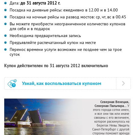
Дата:
до 31 августа 2012 г.
Посадка на дневные рейсы: ежедневно в 12.00 и в 14.00
Посадка на ночные рейсы на развод мостов: ср, чт, вс в 00.45
Вы можете приобрести неограниченное количество купонов
для себя и в подарок
Необходима предварительная запись
Предъявляйте распечатанный купон на месте
Перенос времени услуги возможен не позднее чем за трое
суток
Купон действителен по 31 августа 2012 включительно
Узнай, как воспользоваться купоном
Северная Венеция,
Северная Пальмира...
У
этого города сотни имен,
и все они так или иначе
связаны с его величием,
которое раскинулось на
берегах Невы. Увидеть
Санкт-Петербург с другой
стороны поможет аренда