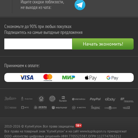
Ищите скидки поблизости,
не выходя из чата:
Сэкономьте до 90% при любых покупках
Подпишитесь на самые выгодные предложения
Принимаем к оплате:
2010-2026 © КупиКупон. Все права защищены.
Все права на товарный знак "КупиКупон" и на сайт www.kupikupon.ru принадлежат
OOO «Агентство цифровых решений» ИНН 7705523387, ОГРН 1127747063212