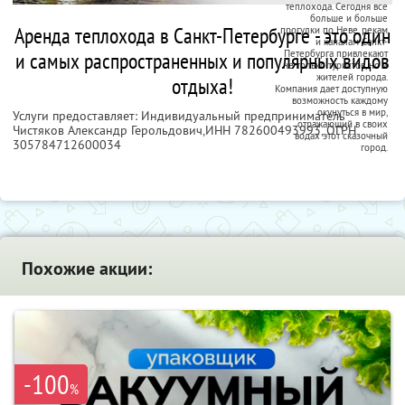
теплохода. Сегодня все
больше и больше
Аренда теплохода в Санкт-Петербурге - это один
прогулки по Неве, рекам
и каналам Санкт-
и самых распространенных и популярных видов
Петербурга привлекают
не только туристов, но и
жителей города.
отдыха!
Компания дает доступную
возможность каждому
окунуться в мир,
Услуги предоставляет: Индивидуальный предприниматель
отражающий в своих
Чистяков Александр Герольдович,
ИНН 782600493993
, ОГРН
водах этот сказочный
305784712600034
город.
Похожие акции:
-100
%