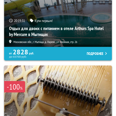
20:19:30
Купи первым!
Отдых для двоих с питанием в отеле Arthurs Spa Hotel
by Mercure в Мытищах
Московская обл., г. Мытищи, д. Ларево, ул. Хвойная, стр. 26
2828
ПОДРОБНЕЕ
от
руб.
до
65700
руб.
-100
%