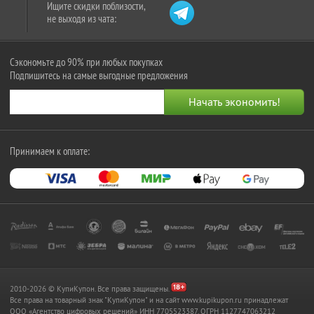
Ищите скидки поблизости,
не выходя из чата:
Сэкономьте до 90% при любых покупках
Подпишитесь на самые выгодные предложения
Принимаем к оплате:
2010-2026 © КупиКупон. Все права защищены.
Все права на товарный знак "КупиКупон" и на сайт www.kupikupon.ru принадлежат
OOO «Агентство цифровых решений» ИНН 7705523387, ОГРН 1127747063212