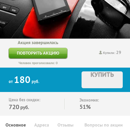
Акция завершилась
29
ПОВТОРИТЬ АКЦИЮ
Купили:
Человек проголосовало: 0
КУПИТЬ
180
от
руб.
Цена без скидки:
Экономия:
720
51%
руб.
Основное
Адреса
Отзывы
Вопросы по акции