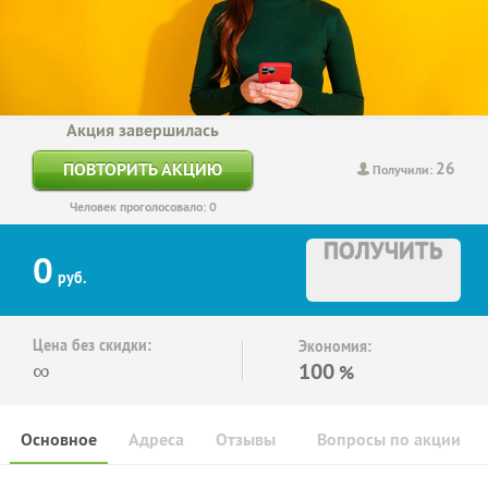
Акция завершилась
26
ПОВТОРИТЬ АКЦИЮ
Получили:
Человек проголосовало: 0
ПОЛУЧИТЬ
0
руб.
Цена без скидки:
Экономия:
∞
100
%
Основное
Адреса
Отзывы
Вопросы по акции