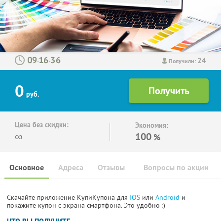
24
:
:
Получили:
0
руб.
Цена без скидки:
Экономия:
∞
100
%
Основное
Адреса
Отзывы
Вопросы по акции
Скачайте приложение КупиКупона для
IOS
или
Android
и
покажите купон с экрана смартфона. Это удобно :)