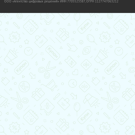
OOO «Агентство цифровых решений» ИНН 7705523387, ОГРН 1127747063212