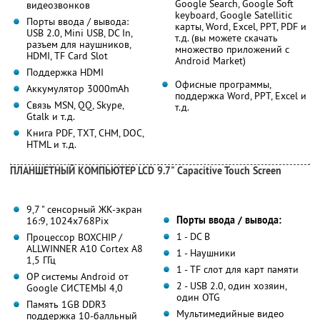
Google Search, Google Soft
видеозвонков
keyboard, Google Satellitic
Порты ввода / вывода:
карты, Word, Excel, PPT, PDF и
USB 2.0, Mini USB, DC In,
т.д. (вы можете скачать
разъем для наушников,
множество приложений с
HDMI, TF Card Slot
Android Market)
Поддержка HDMI
Офисные программы,
Аккумулятор 3000mAh
поддержка Word, PPT, Excel и
Связь MSN, QQ, Skype,
т.д.
Gtalk и т.д.
Книга PDF, TXT, CHM, DOC,
HTML и т.д.
ПЛАНШЕТНЫЙ КОМПЬЮТЕР LCD 9.7" Capacitive Touch Screen
9,7 " сенсорный ЖК-экран
Порты ввода / вывода:
16:9, 1024x768Pix
1 - DC В
Процессор BOXCHIP /
ALLWINNER A10 Cortex A8
1 - Наушники
1,5 ГГц
1 - TF слот для карт памяти
OP системы Android от
2 - USB 2.0, один хозяин,
Google СИСТЕМЫ 4,0
один OTG
Память 1GB DDR3
Мультимедийные видео
поддержка 10-балльный