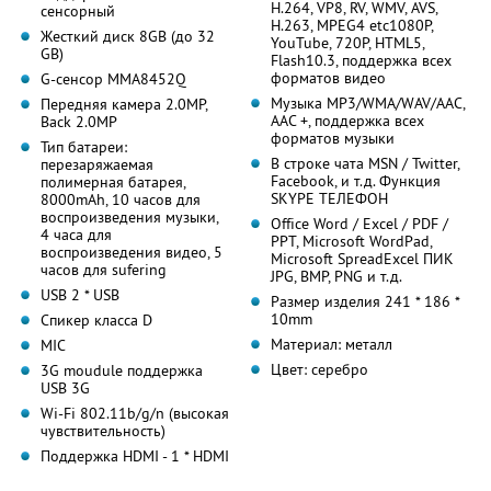
H.264, VP8, RV, WMV, AVS,
сенсорный
H.263, MPEG4 etc1080P,
Жесткий диск 8GB (до 32
YouTube, 720P, HTML5,
GB)
Flash10.3, поддержка всех
форматов видео
G-сенсор MMA8452Q
Музыка MP3/WMA/WAV/AAC,
Передняя камера 2.0MP,
AAC +, поддержка всех
Back 2.0MP
форматов музыки
Тип батареи:
В строке чата MSN / Twitter,
перезаряжаемая
Facebook, и т.д. Функция
полимерная батарея,
SKYPE ТЕЛЕФОН
8000mAh, 10 часов для
воспроизведения музыки,
Office Word / Excel / PDF /
4 часа для
PPT, Microsoft WordPad,
воспроизведения видео, 5
Microsoft SpreadExcel ПИК
часов для sufering
JPG, BMP, PNG и т.д.
USB 2 * USB
Размер изделия 241 * 186 *
10mm
Спикер класса D
Материал: металл
MIC
Цвет: серебро
3G moudule поддержка
USB 3G
Wi-Fi 802.11b/g/n (высокая
чувствительность)
Поддержка HDMI - 1 * HDMI