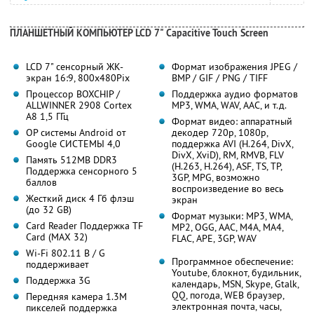
ПЛАНШЕТНЫЙ КОМПЬЮТЕР LCD 7" Capacitive Touch Screen
LCD 7" сенсорный ЖК-
Формат изображения JPEG /
экран 16:9, 800x480Pix
BMP / GIF / PNG / TIFF
Процессор BOXCHIP /
Поддержка аудио форматов
ALLWINNER 2908 Cortex
MP3, WMA, WAV, AAC, и т.д.
A8 1,5 ГГц
Формат видео: аппаратный
OP системы Android от
декодер 720p, 1080p,
Google СИСТЕМЫ 4,0
поддержка AVI (H.264, DivX,
DivX, XviD), RM, RMVB, FLV
Память 512MB DDR3
(H.263, H.264), ASF, TS, TP,
Поддержка сенсорного 5
3GP, MPG, возможно
баллов
воспроизведение во весь
Жесткий диск 4 Гб флэш
экран
(до 32 GB)
Формат музыки: MP3, WMA,
Card Reader Поддержка TF
MP2, OGG, AAC, M4A, MA4,
Card (MAX 32)
FLAC, APE, 3GP, WAV
Wi-Fi 802.11 B / G
Программное обеспечение:
поддерживает
Youtube, блокнот, будильник,
Поддержка 3G
календарь, MSN, Skype, Gtalk,
QQ, погода, WEB браузер,
Передняя камера 1.3M
электронная почта, часы,
пикселей поддержка