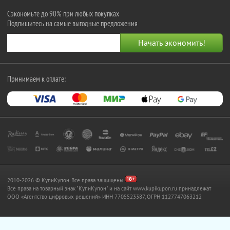
Сэкономьте до 90% при любых покупках
Подпишитесь на самые выгодные предложения
Принимаем к оплате:
2010-2026 © КупиКупон. Все права защищены.
Все права на товарный знак "КупиКупон" и на сайт www.kupikupon.ru принадлежат
OOO «Агентство цифровых решений» ИНН 7705523387, ОГРН 1127747063212