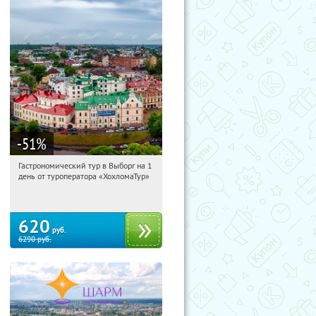
-51
%
Гастрономический тур в Выборг на 1
15:46:45
Купили:
5
день от туроператора «ХохломаТур»
Сенная площадь
620
руб.
6290
руб.