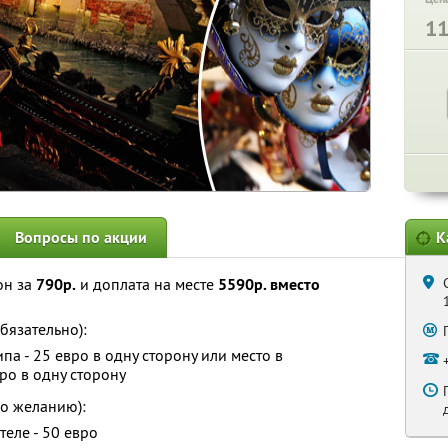
1
Вопросы по акции
К
он за
790р.
и доплата на месте
5590р. вместо
бязательно):
па - 25 евро в одну сторону или место в
ро в одну сторону
о желанию):
еле - 50 евро