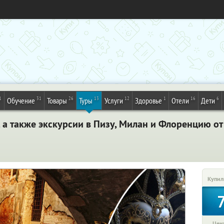
1
31
26
13
12
1
16
6
Обучение
Товары
Туры
Услуги
Здоровье
Отели
Дети
, а также экскурсии в Пизу, Милан и Флоренцию от 
Купил
Цена