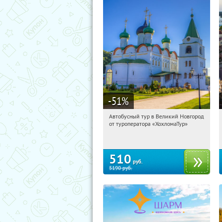
-51
%
Автобусный тур в Великий Новгород
15:46:45
Купили:
2
от туроператора «ХохломаТур»
Сенная площадь
510
руб.
5190
руб.