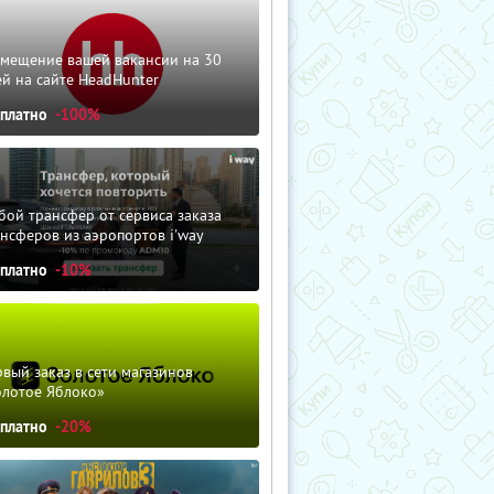
змещение вашей вакансии на 30
й на сайте HeadHunter
сплатно
-100%
ой трансфер от сервиса заказа
нсферов из аэропортов i'way
сплатно
-10%
вый заказ в сети магазинов
олотое Яблоко»
сплатно
-20%