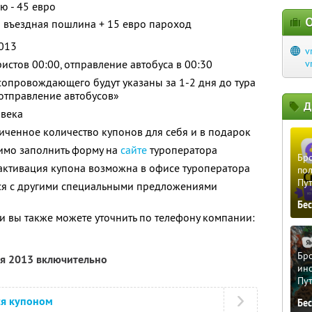
ю - 45 евро
О
о въездная пошлина + 15 евро пароход
2013
v
ристов 00:00, отправление автобуса в 00:30
v
 сопровождающего будут указаны за 1-2 дня до тура
отправление автобусов»
Д
овека
ченное количество купонов для себя и в подарок
имо заполнить форму на
сайте
туроператора
Бро
активация купона возможна в офисе туроператора
пол
Пу
тся с другими специальными предложениями
Бе
 вы также можете уточнить по телефону компании:
Бро
ля 2013 включительно
ино
Пу
ся купоном
Бе