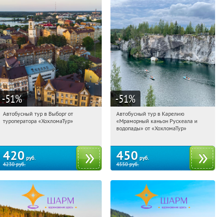
-51
%
-51
%
Автобусный тур в Выборг от
Автобусный тур в Карелию
15:46:45
Купили:
9
15:46:45
Купили:
24
туроператора «ХохломаТур»
«Мраморный каньон Рускеала и
Сенная площадь
Сенная площадь
водопады» от «ХохломаТур»
420
450
руб.
руб.
4230
руб.
4550
руб.