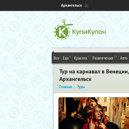
Архангельск
6
1
24
Все
Еда
Красота
Развлечения
Авто
Тур на карнавал в Венеции
Архангельск
Главная
Туры