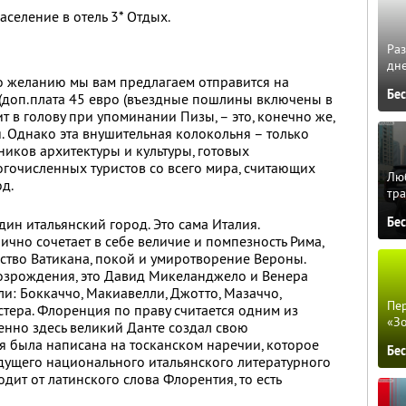
селение в отель 3* Отдых.
Ра
дне
о желанию мы вам предлагаем отправится на
Бе
(доп.плата 45 евро (въездные пошлины включены в
ит в голову при упоминании Пизы, – это, конечно же,
 Однако эта внушительная колокольня – только
иков архитектуры и культуры, готовых
гочисленных туристов со всего мира, считающих
Люб
од.
тра
Бе
ин итальянский город. Это сама Италия.
чно сочетает в себе величие и помпезность Рима,
ство Ватикана, покой и умиротворение Вероны.
озрождения, это Давид Микеланджело и Венера
ли: Боккаччо, Макиавелли, Джотто, Мазаччо,
Пер
стера. Флоренция по праву считается одним из
«З
нно здесь великий Данте создал свою
 была написана на тосканском наречии, которое
Бе
удущего национального итальянского литературного
дит от латинского слова Флорентия, то есть