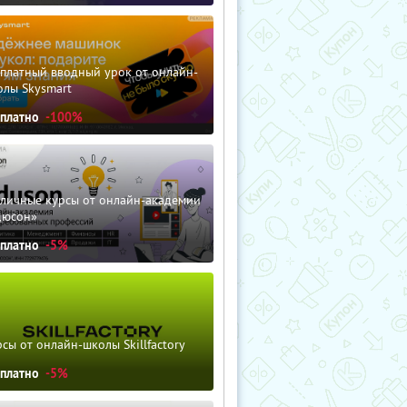
сплатный вводный урок от онлайн-
олы Skysmart
сплатно
-100%
зличные курсы от онлайн-академии
дюсон»
сплатно
-5%
сы от онлайн-школы Skillfactory
сплатно
-5%