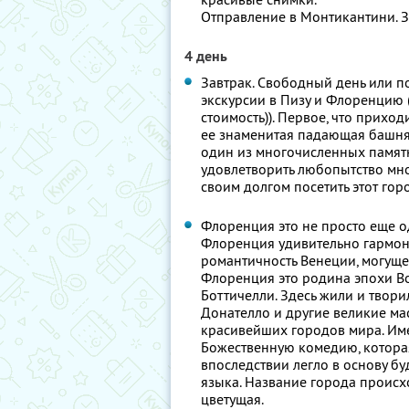
Отправление в Монтикантини. За
4 день
Завтрак. Свободный день или п
экскурсии в Пизу и Флоренцию 
стоимость)). Первое, что приход
ее знаменитая падающая башня.
один из многочисленных памятн
удовлетворить любопытство мно
своим долгом посетить этот гор
Флоренция это не просто еще од
Флоренция удивительно гармони
романтичность Венеции, могуще
Флоренция это родина эпохи В
Боттичелли. Здесь жили и твори
Донателло и другие великие ма
красивейших городов мира. Име
Божественную комедию, которая
впоследствии легло в основу б
языка. Название города происхо
цветущая.