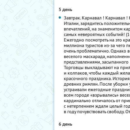
5 день
Завтрак. Карнавал ! Карнавал !
Италии, зарядитесь положител
впечатлений, на знаменитом ка
самых невероятных событий! (1
Ежегодно посмотреть на это кр
миллиона туристов из-за чего 
очень проблематично. Однако в
веселого маскарада, наполненн
представлениями, засыпанного
Торговцы выкладывают на прил
и колпаков, чтобы каждый жел
красочного праздника. История
древних римлян. После уборки 
устраивали ежегодные праздники
всем городе «взрывались» весел
кардинально отличалось от при
с нетерпением ждали целый год
в году почувствовать свободу. О
6 день