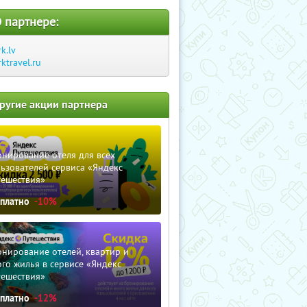
 партнере:
rk.lv
rktravel.ru
ругие акции партнера
нирование отеля для всех
ьзователей сервиса «Яндекс
тешествия»
сплатно
-10%
нирование отелей, квартир и
го жилья в сервисе «Яндекс
тешествия»
сплатно
-12%