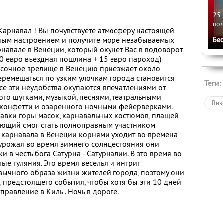
25 
по
 Карнавал ! Вы почувствуете атмосферу настоящей
ьным настроением и получите море незабываемых
Бе
рнавале в Венеции, который окунет Вас в водоворот
0 евро въездная пошлина + 15 евро пароход)
асочное зрелище в Венецию приезжает около
перемещаться по узким улочкам города становится
Теги:
се эти неудобства окупаются впечатлениями от
ого шутками, музыкой, песнями, театральными
Виз
 конфетти и озаренного ночными фейерверками.
авки горы масок, карнавальных костюмов, плащей
ающий смог стать полноправным участником
 карнавала в Венеции корнями уходит во времена
урожая во время зимнего солнцестояния они
 в честь бога Сатурна - Сатурналии. В это время во
ые гуляния. Это время веселья и интриг
вычного образа жизни жителей города, поэтому они
 предстоящего события, чтобы хотя бы эти 10 дней
тправление в Киль . Ночь в дороге.