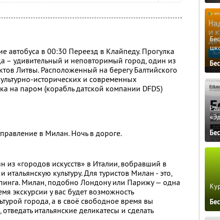
Бе
шк
ие автобуса в 00:30 Переезд в Клайпеду. Прогулка
а – удивительный и неповторимый город, один из
Бе
тов Литвы. Расположенный на берегу Балтийского
 культурно-исторических и современных
ка на паром (корабль датской компании DFDS)
Ра
«Э
Бе
правление в Милан. Ночь в дороге.
 из «городов искусств» в Италии, вобравший в
 итальянскую культуру. Для туристов Милан - это,
пинга. Милан, подобно Лондону или Парижу — одна
Кур
мя экскурсии у вас будет возможность
ьтурой города, а в своё свободное время вы
Бе
 отведать итальянские деликатесы и сделать