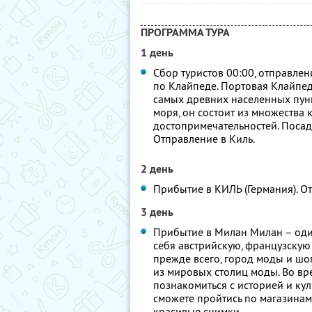
ПРОГРАММА ТУРА
1 день
Сбор туристов 00:00, отправлен
по Клайпеде. Портовая Клайпед
самых древних населенных пунк
моря, он состоит из множества
достопримечательностей. Посад
Отправление в Киль.
2 день
Прибытие в КИЛЬ (Германия). От
3 день
Прибытие в Милан Милан – один
себя австрийскую, французскую и
прежде всего, город моды и шо
из мировых столиц моды. Во вре
познакомиться с историей и кул
сможете пройтись по магазинам,
красивые снимки.