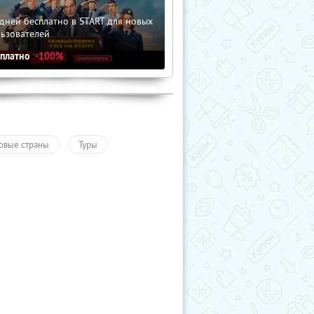
дней бесплатно в START для новых
льзователей
сплатно
-100%
овые страны
Туры