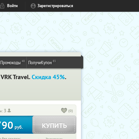
Войти
Зарегистрироваться
48
83
Промокоды
ПолучиКупон
VRK Travel.
Скидка 45%
.
3
(0)
и:
790
КУПИТЬ
руб.
 без скидки: