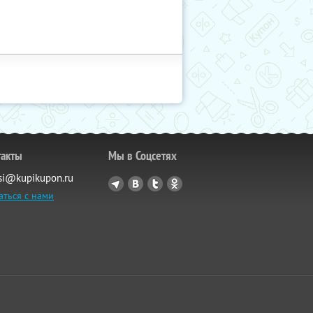
такты
Мы в Соцсетях
si@kupikupon.ru
аться с нами