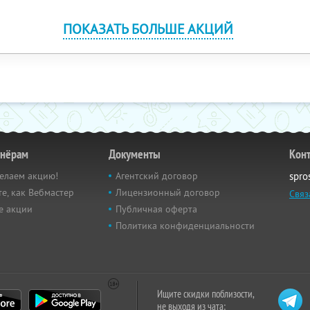
ПОКАЗАТЬ БОЛЬШЕ АКЦИЙ
тнёрам
Документы
Кон
елаем акцию!
Агентский договор
spro
е, как Вебмастер
Лицензионный договор
Связ
е акции
Публичная оферта
Политика конфиденциальности
Ищите скидки поблизости,
не выходя из чата: