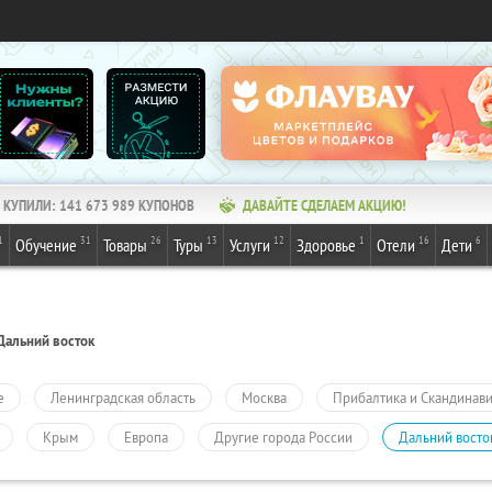
КУПИЛИ:
141 673 989
КУПОНОВ
ДАВАЙТЕ СДЕЛАЕМ АКЦИЮ!
1
31
26
13
12
1
16
6
Обучение
Товары
Туры
Услуги
Здоровье
Отели
Дети
Дальний восток
е
Ленинградская область
Москва
Прибалтика и Скандинав
Крым
Европа
Другие города России
Дальний восто