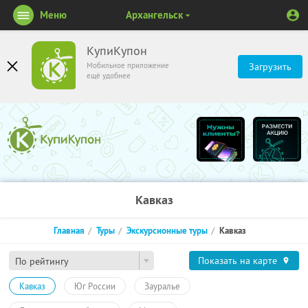
Меню
Архангельск
КупиКупон
Мобильное приложение
Загрузить
ещё удобнее
Кавказ
Главная
Туры
Экскурсионные туры
Кавказ
Показать на карте
По рейтингу
Кавказ
Юг России
Зауралье