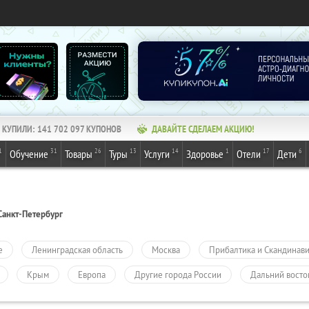
КУПИЛИ:
141 702 097
КУПОНОВ
ДАВАЙТЕ СДЕЛАЕМ АКЦИЮ!
1
31
26
13
14
1
17
6
Обучение
Товары
Туры
Услуги
Здоровье
Отели
Дети
Санкт-Петербург
е
Ленинградская область
Москва
Прибалтика и Скандинав
Крым
Европа
Другие города России
Дальний восто