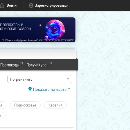
Войти
Зарегистрироваться
53
88
Промокоды
ПолучиКупон
По рейтингу
Показать на карте
ия
Подмосковье
Карелия
к