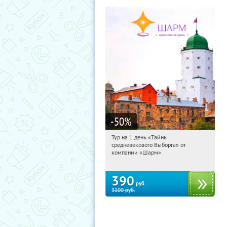
-50
%
Тур на 1 день «Тайны
07:54:04
Купили:
58
средневекового Выборга» от
Достоевская
компании «Шарм»
390
руб.
3100
руб.