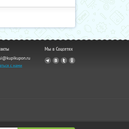
такты
Мы в Соцсетях
si@kupikupon.ru
аться с нами