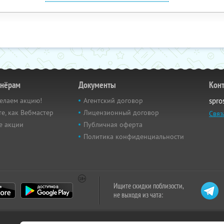
тнёрам
Документы
Кон
елаем акцию!
Агентский договор
spro
е, как Вебмастер
Лицензионный договор
Связ
е акции
Публичная оферта
Политика конфиденциальности
Ищите скидки поблизости,
не выходя из чата: