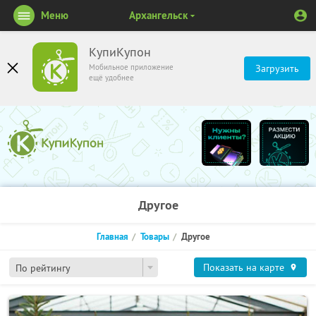
Меню
Архангельск
КупиКупон
Мобильное приложение
Загрузить
ещё удобнее
Другое
Главная
Товары
Другое
Показать на карте
По рейтингу