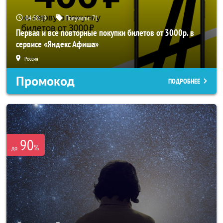
04:58:18
Получили:
71
Первая и все повторные покупки билетов от 3000р. в
сервисе «Яндекс Афиша»
Россия
Промокод
ПОДРОБНЕЕ
90
%
до