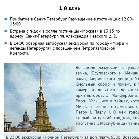
1-й день
Прибытие в Санкт-Петербург. Размещение в гостинице с 12:00-
13:00.
Встреча с гидом в холле гостиницы «Москва» в 13:15 по
адресу: Санкт-Петербург, пл. Александра Невского, д. 2.
В 14:00 обзорная автобусная экскурсия по городу «Мифы и
легенды Петербурга» с посещением Петропавловской
Крепости.
Во время экскурсии вы узнае
замка, Юсуповского и Менши
палат, Таврического дворца. У
Смольный собор и почему в 
камер, а девятьсот девяност
архитекторов: О. Монферрана, Б
Росси. Услышите о тайнах, ко
Мифы и легенды о памятниках
Петру I, Павлу I. О чем гово
старый питерский сводник, кня
Распутина... Мост-убийца - тайн
В 23:00 экскурсия «Ночной Петербург» за доп. плату. 650р. Возвра