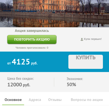
Акция завершилась
ПОВТОРИТЬ АКЦИЮ
Купи первым!
Человек проголосовало: 0
КУПИТЬ
4125
от
руб.
Цена без скидки:
Экономия:
12000
50%
руб.
Основное
Адреса
Отзывы
Вопросы по акции