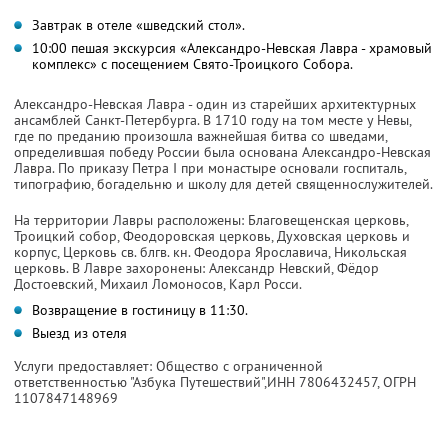
Завтрак в отеле «шведский стол».
10:00 пешая экскурсия «Александро-Невская Лавра - храмовый
комплекс» с посещением Свято-Троицкого Собора.
Александро-Невская Лавра - один из старейших архитектурных
ансамблей Санкт-Петербурга. В 1710 году на том месте у Невы,
где по преданию произошла важнейшая битва со шведами,
определившая победу России была основана Александро-Невская
Лавра. По приказу Петра I при монастыре основали госпиталь,
типографию, богадельню и школу для детей священнослужителей.
На территории Лавры расположены: Благовещенская церковь,
Троицкий собор, Феодоровская церковь, Духовская церковь и
корпус, Церковь св. блгв. кн. Феодора Ярославича, Никольская
церковь. В Лавре захоронены: Александр Невский, Фёдор
Достоевский, Михаил Ломоносов, Карл Росси.
Возвращение в гостиницу в 11:30.
Выезд из отеля
Услуги предоставляет: Общество с ограниченной
ответственностью "Азбука Путешествий",
ИНН 7806432457
, ОГРН
1107847148969