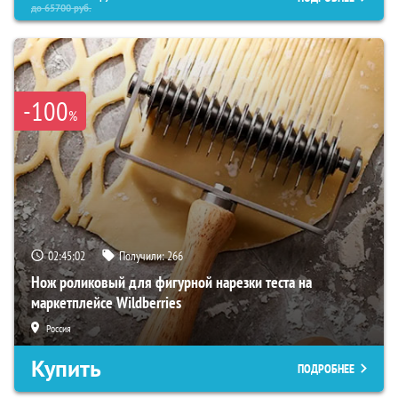
до
65700
руб.
-100
%
02:45:00
Получили:
266
Нож роликовый для фигурной нарезки теста на
маркетплейсе Wildberries
Россия
Купить
ПОДРОБНЕЕ