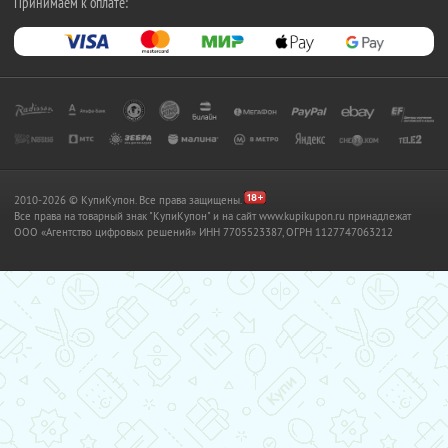
Принимаем к оплате:
2010-2026 © КупиКупон. Все права защищены.
Все права на товарный знак "КупиКупон" и на сайт www.kupikupon.ru принадлежат
OOO «Агентство цифровых решений» ИНН 7705523387, ОГРН 1127747063212