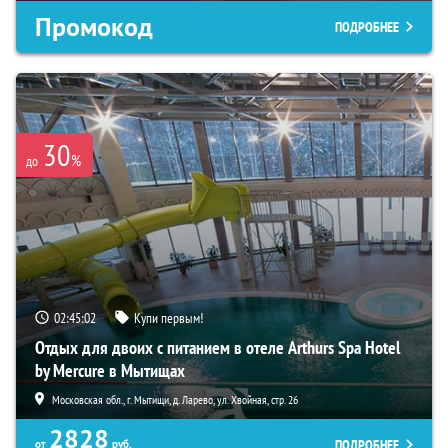
Промокод
ПОДРОБНЕЕ
30
%
до
02:45:00
Купи первым!
Отдых для двоих с питанием в отеле Arthurs Spa Hotel
by Mercure в Мытищах
Московская обл., г. Мытищи, д. Ларево, ул. Хвойная, стр. 26
2828
ПОДРОБНЕЕ
от
руб.