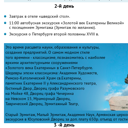
2-й день
Завтрак в отеле «шведский стол».
11:00 автобусная экскурсия «Золотой век Екатерины Великой»
с посещением Эрмитажа (Эрмитаж по желанию).
Экскурсия о Петербурге второй половины XVIII в.
Это время расцвета науки, образования и культуры,
создания предприятий. О самом модном стиле
того времени - классицизме, познакомитесь с наиболее
яркими архитектурными сооружениями
«Золотого века Екатерины» в Санкт-Петербурге.
Шедевры эпохи классицизма: Академия Художеств,
Римско-Католический Храм св.Екатерины,
памятник Екатерине II у Александринского театра,
Гостиный Двор, Дворец графа Разумовского
на Мойке 48, Дворец графа Чичерина
на Невском 15, Мраморный Дворец,
Таврический Дворец, Эрмитажный Театр,
Старый Эрмитаж, Малый Эрмитаж, Академия Наук, Армянская церков
экскурсия в Юсуповский Дворец за доп. плату 650р. отъезд от гости
3 -й день