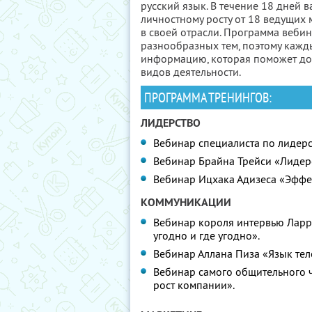
русский язык. В течение 18 дней 
личностному росту от 18 ведущих 
в своей отрасли. Программа веби
разнообразных тем, поэтому кажд
информацию, которая поможет дос
видов деятельности.
ПРОГРАММА ТРЕНИНГОВ:
ЛИДЕРСТВО
Вебинар специалиста по лидерс
Вебинар Брайна Трейси «Лидерс
Вебинар Ицхака Адизеса «Эффе
КОММУНИКАЦИИ
Вебинар короля интервью Ларри
угодно и где угодно».
Вебинар Аллана Пиза «Язык те
Вебинар самого общительного 
рост компании».