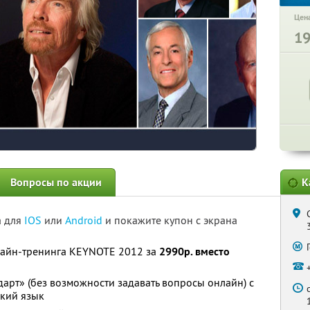
Цена
1
Вопросы по акции
К
а для
IOS
или
Android
и покажите купон с экрана
айн-тренинга KEYNOTE 2012 за
2990р. вместо
дарт» (без возможности задавать вопросы онлайн) с
кий язык