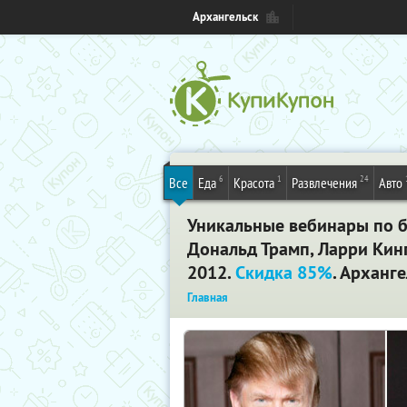
Архангельск
6
1
24
Все
Еда
Красота
Развлечения
Авто
Уникальные вебинары по би
Дональд Трамп, Ларри Кинг
2012.
Скидка 85%
. Арханг
Главная