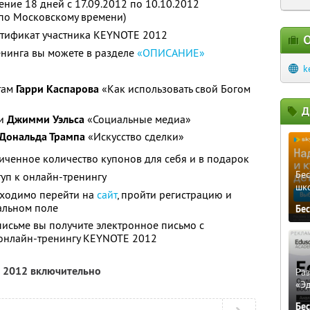
ние 18 дней с 17.09.2012 по 10.10.2012
 по Московскому времени)
ртификат участника KEYNOTE 2012
О
енинга вы можете в разделе
«ОПИСАНИЕ»
k
там
Гарри Каспарова
«Как использовать свой Богом
Д
ии
Джимми Уэльса
«Социальные медиа»
Дональда Трампа
«Искусство сделки»
ченное количество купонов для себя и в подарок
Бе
уп к онлайн-тренингу
шк
бходимо перейти на
сайт
, пройти регистрацию и
альном поле
Бе
письме вы получите электронное письмо с
онлайн-тренингу KEYNOTE 2012
а 2012 включительно
Ра
«Э
Бе