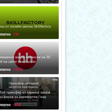
сы от онлайн-школы Skillfactory
сплатно
-5%
змещение вашей вакансии на 30
й на сайте HeadHunter
сплатно
-100%
ой трансфер от сервиса заказа
нсферов из аэропортов i'way
сплатно
-10%