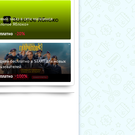
вый заказ в сети магазинов
олотое Яблоко»
сплатно
-20%
дней бесплатно в START для новых
льзователей
сплатно
-100%