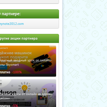
 партнере:
eynote2012.com
ругие акции партнера
сплатный вводный урок от онлайн-
олы Skysmart
сплатно
-100%
зличные курсы от онлайн-академии
дюсон»
сплатно
-5%