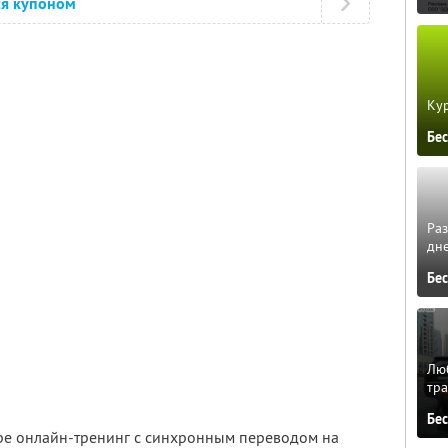
ся купоном
Кур
Бе
Ра
дне
Бе
Люб
тра
Бе
ре онлайн-тренинг с синхронным переводом на