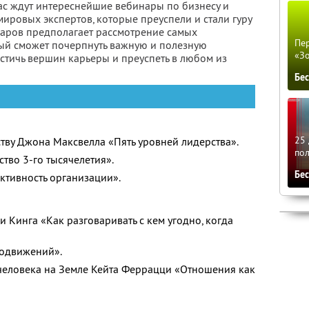
вас ждут интереснейшие вебинары по бизнесу и
мировых экспертов, которые преуспели и стали гуру
наров предполагает рассмотрение самых
Пер
ый сможет почерпнуть важную и полезную
«З
тичь вершин карьеры и преуспеть в любом из
Бе
25 
тву Джона Максвелла «Пять уровней лидерства».
по
тво 3-го тысячелетия».
Бе
ктивность организации».
 Кинга «Как разговаривать с кем угодно, когда
лодвижений».
человека на Земле Кейта Феррацци «Отношения как