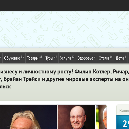
1
31
25
13
12
1
16
6
Обучение
Товары
Туры
Услуги
Здоровье
Отели
Дети
знесу и личностному росту! Филип Котлер, Ричард
, Брайaн Трейси и другие мировые эксперты на о
ельск
Купил
2