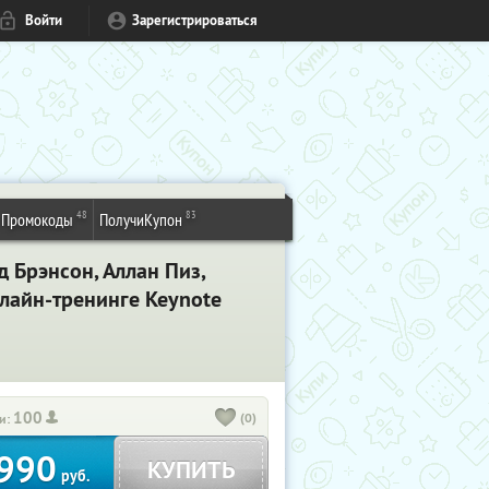
Войти
Зарегистрироваться
48
83
Промокоды
ПолучиКупон
 Брэнсон, Аллан Пиз,
нлайн-тренинге Keynote
100
(0)
и:
990
КУПИТЬ
руб.