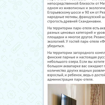
непосредственной близости от Ме
одном из живописных и экологичес
Егорьевскому шоссе и 90 км от Ря
народные мотивы, французский ш
строгость древней Скандинавии.
На территории парк-отеля есть ак
разных ценовых категорий и уров
площадки и многое другое. Рязанс
экологией. У гостей парк-отеля «
убедиться.
На территории загородного компл
финские парные и настоящая русс
небольшого озера. Если вы хотите
большом аквапарке вас ожидают г
количество других водных развлеч
взрослый, и ребенок, ведь о дост
администрация парк-отеля.