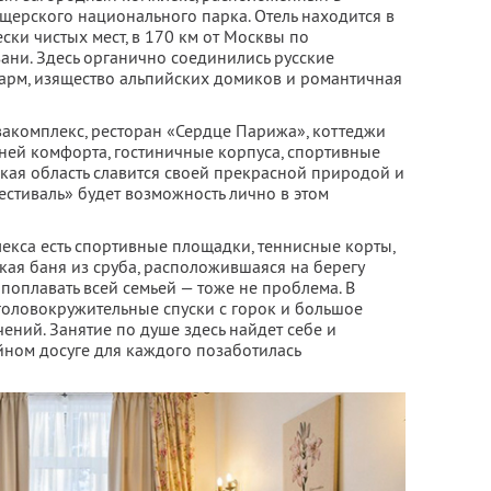
щерского национального парка. Отель находится в
ки чистых мест, в 170 км от Москвы по
зани. Здесь органично соединились русские
арм, изящество альпийских домиков и романтичная
вакомплекс, ресторан «Сердце Парижа», коттеджи
ней комфорта, гостиничные корпуса, спортивные
кая область славится своей прекрасной природой и
Фестиваль» будет возможность лично в этом
екса есть спортивные площадки, теннисные корты,
кая баня из сруба, расположившаяся на берегу
 поплавать всей семьей — тоже не проблема. В
оловокружительные спуски с горок и большое
ений. Занятие по душе здесь найдет себе и
ойном досуге для каждого позаботилась