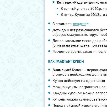
Коттедж «Радуга» для компа
В вс–чт. Купон за 5061р. и
В пт–вс. Купон за 5512р. и
В стоимость
входит:
Дети до 4 лет размещаются бес
еврораскладушки, которую необ
Дополнительное место для ребен
(оплата на ресепшене при заезд
Расчетное время: заезд — после 
КАК РАБОТАЕТ КУПОН
Внимание!
Купон — первоначал
стоимость необходимо доплатит
Купон действует на один заезд
Можно купить неограниченное 
Каждым купоном можно восполь
Купоны можно суммировать (су
Перед покупкой купона уточни