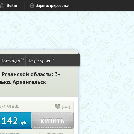
Войти
Зарегистрироваться
48
83
Промокоды
ПолучиКупон
 Рязанской области: 3-
лько. Архангельск
1696
(182)
и:
2142
КУПИТЬ
руб.
 без скидки: