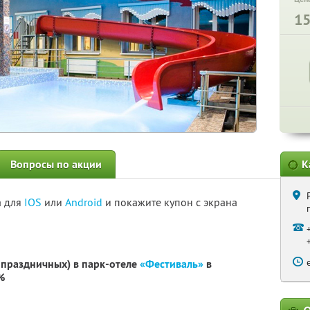
1
Вопросы по акции
К
а для
IOS
или
Android
и покажите купон с экрана
 праздничных) в парк-отеле
«Фестиваль»
в
%