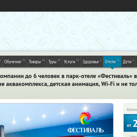
1
31
26
13
12
1
16
6
Обучение
Товары
Туры
Услуги
Здоровье
Отели
Дети
омпании до 6 человек в парк-отеле «Фестиваль» в
е аквакомплекса, детская анимация, Wi-Fi и не то
Купил
от
Цена