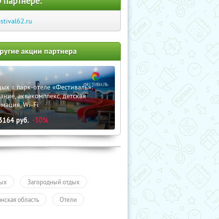
 партнере:
estival62.ru
ругие акции партнера
ых в парк-отеле «Фестиваль»:
ание, аквакомплекс, детская
мация, Wi-Fi
3164
руб.
-30%
ых
Загородный отдых
анская область
Отели