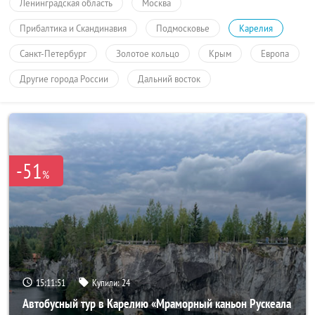
Ленинградская область
Москва
Прибалтика и Скандинавия
Подмосковье
Карелия
Санкт-Петербург
Золотое кольцо
Крым
Европа
Другие города России
Дальний восток
-51
%
15:11:50
Купили:
24
Автобусный тур в Карелию «Мраморный каньон Рускеала