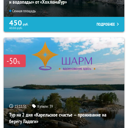
и водопады» от «ХохломаТур»
Сенная площадь
450
ПОДРОБНЕЕ
руб.
4550
руб.
-50
%
15:11:50
Купили:
39
Тур на 2 дня «Карельское счастье — проживание на
берегу Ладоги»