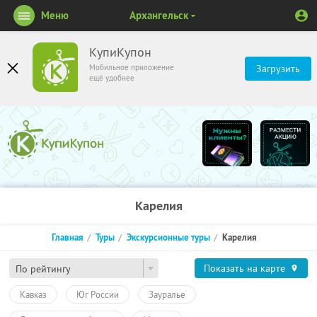
Меню
Архангельск
КупиКупон
Мобильное приложение
Загрузить
ещё удобнее
Карелия
Главная
Туры
Экскурсионные туры
Карелия
Показать на карте
По рейтингу
Кавказ
Юг России
Зауралье