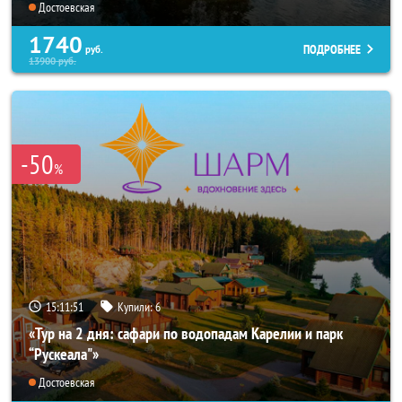
Достоевская
1740
ПОДРОБНЕЕ
руб.
13900
руб.
-50
%
15:11:50
Купили:
6
«Тур на 2 дня: сафари по водопадам Карелии и парк
“Рускеала"»
Достоевская