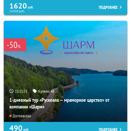
1620
ПОДРОБНЕЕ
руб.
12900
руб.
-50
%
15:11:50
Купили:
48
1-дневный тур «Рускеала — мраморное царство» от
компании «Шарм»
Достоевская
490
ПОДРОБНЕЕ
руб.