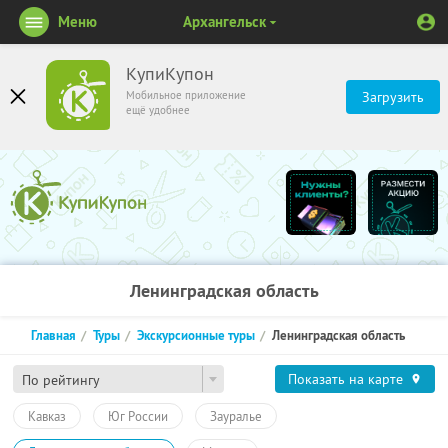
Меню
Архангельск
КупиКупон
Мобильное приложение
Загрузить
ещё удобнее
Ленинградская область
Главная
Туры
Экскурсионные туры
Ленинградская область
Показать на карте
По рейтингу
Кавказ
Юг России
Зауралье