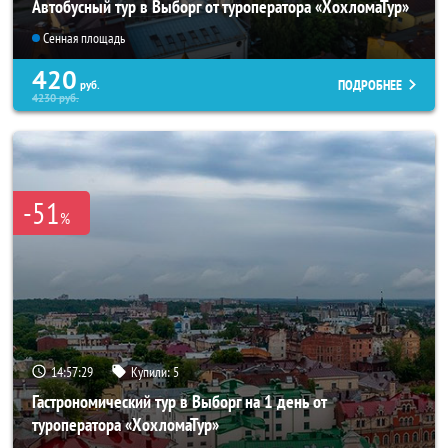
Автобусный тур в Выборг от туроператора «ХохломаТур»
Сенная площадь
420
ПОДРОБНЕЕ
руб.
4230
руб.
-51
%
14:57:29
Купили:
5
Гастрономический тур в Выборг на 1 день от
туроператора «ХохломаТур»