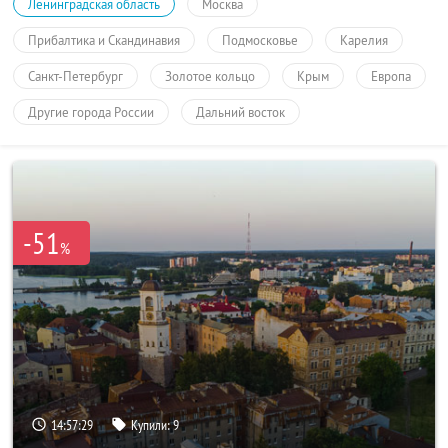
Ленинградская область
Москва
Прибалтика и Скандинавия
Подмосковье
Карелия
Санкт-Петербург
Золотое кольцо
Крым
Европа
Другие города России
Дальний восток
-51
%
14:57:29
Купили:
9