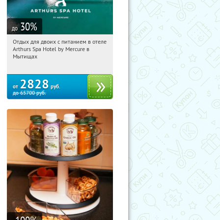
30
%
до
Отдых для двоих с питанием в отеле
01:31:33
Купи первым!
Arthurs Spa Hotel by Mercure в
Московская обл., г. Мытищи, д.
Мытищах
Ларево, ул. Хвойная, стр. 26
2828
от
руб.
до
65700
руб.