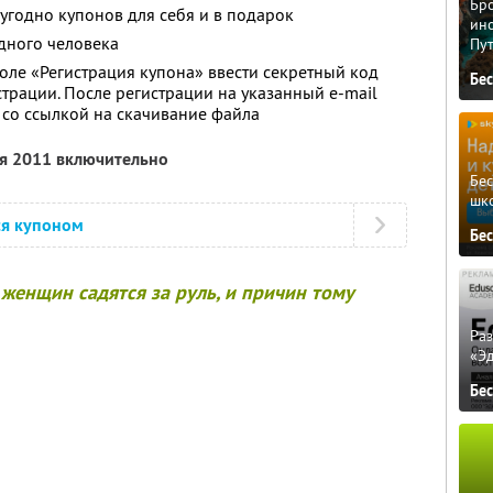
Бро
угодно купонов для себя и в подарок
ино
дного человека
Пу
оле «Регистрация купона» ввести секретный код
Бе
страции. После регистрации на указанный e-mail
 со ссылкой на скачивание файла
ря 2011 включительно
Бе
шк
ся купоном
Бе
женщин садятся за руль, и причин тому
Ра
«Э
Бе