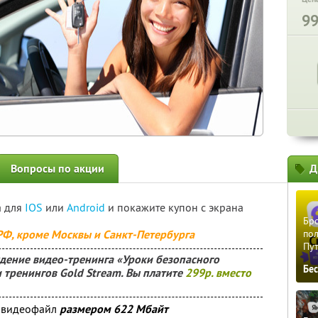
9
Вопросы по акции
Д
а для
IOS
или
Android
и покажите купон с экрана
Бро
 РФ, кроме Москвы и Санкт-Петербурга
пол
Пу
дение видео-тренинга «Уроки безопасного
Бе
 тренингов Gold Stream. Вы платите
299р. вместо
й видеофайл
размером 622 Мбайт