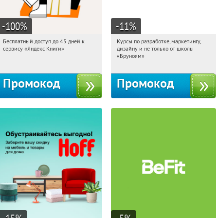
-100
%
-11
%
Бесплатный доступ до 45 дней к
Курсы по разработке, маркетингу,
01:31:33
Получи первым!
01:31:33
Получи первым!
сервису «Яндекс Книги»
дизайну и не только от школы
Россия
Россия
«Бруноям»
Промокод
Промокод