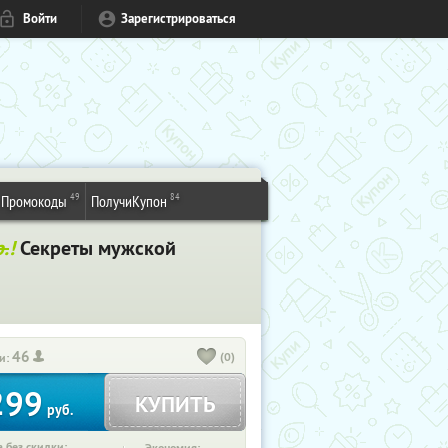
Войти
Зарегистрироваться
49
84
Промокоды
ПолучиКупон
.
!
Секреты мужской
46
(0)
и:
299
КУПИТЬ
руб.
 без скидки: