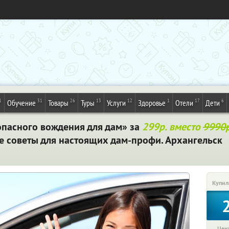
1
31
26
13
12
1
17
6
Обучение
Товары
Туры
Услуги
Здоровье
Отели
Дети
опасного вождения для дам» за
299р. вместо
9990р
е советы для настоящих дам-профи. Архангельск
Купил
Цена