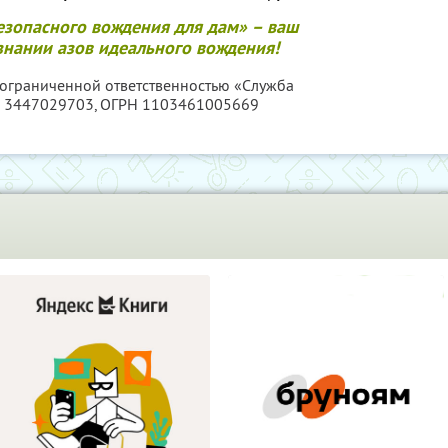
езопасного вождения для дам» – ваш
нании азов идеального вождения!
с ограниченной ответственностью «Служба
 3447029703
, ОГРН 1103461005669