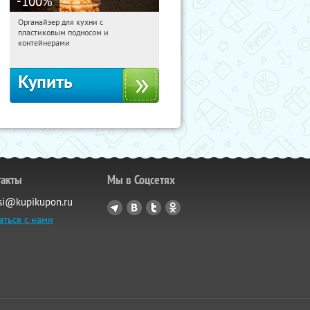
-100
%
Органайзер для кухни с
01:31:33
Получили:
312
пластиковым подносом и
Россия
контейнерами
Купить
такты
Мы в Соцсетях
si@kupikupon.ru
аться с нами