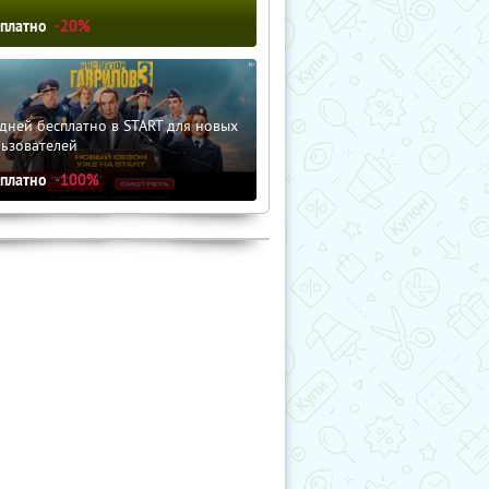
сплатно
-20%
дней бесплатно в START для новых
льзователей
сплатно
-100%