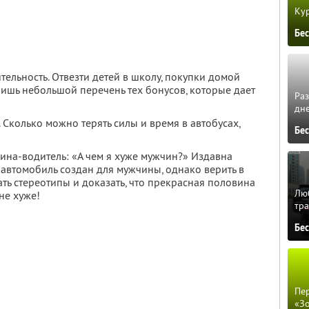
Кур
Бе
тельность. Отвезти детей в школу, покупки домой
лишь небольшой перечень тех бонусов, которые дает
Ра
дне
 Сколько можно терять силы и время в автобусах,
Бе
щина-водитель: «А чем я хуже мужчин?» Издавна
 автомобиль создан для мужчины, однако верить в
ать стереотипы и доказать, что прекрасная половина
Люб
не хуже!
тра
Бе
Пер
«З