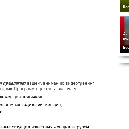
Бе
25 
по
Бе
m предлагает
вашему вниманию видеотренинг
 дам». Программа тренинга включает:
для женщин-новичков;
одвинутых водителей-женщин;
я;
езные ситуации известных женщин за рулем.