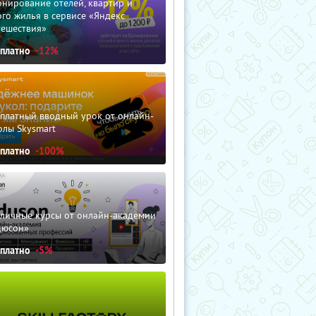
нирование отелей, квартир и
го жилья в сервисе «Яндекс
тешествия»
сплатно
-12%
сплатный вводный урок от онлайн-
олы Skysmart
сплатно
-100%
зличные курсы от онлайн-академии
дюсон»
сплатно
-5%