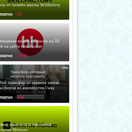
сы от онлайн-школы Skillfactory
сплатно
-5%
змещение вашей вакансии на 30
й на сайте HeadHunter
сплатно
-100%
ой трансфер от сервиса заказа
нсферов из аэропортов i'way
сплатно
-10%
вый заказ в сети магазинов
олотое Яблоко»