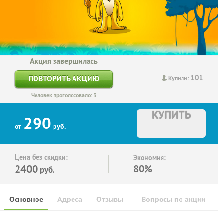
Акция завершилась
101
ПОВТОРИТЬ АКЦИЮ
Купили:
Человек проголосовало: 3
КУПИТЬ
290
от
руб.
Цена без скидки:
Экономия:
2400
80%
руб.
Основное
Адреса
Отзывы
Вопросы по акции