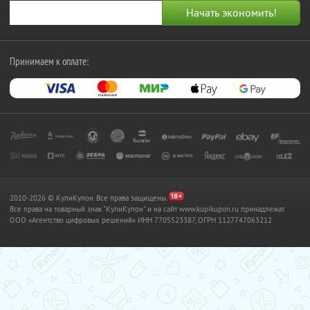
Принимаем к оплате:
2010-2026 © КупиКупон. Все права защищены.
Все права на товарный знак "КупиКупон" и на сайт www.kupikupon.ru принадлежат
OOO «Агентство цифровых решений» ИНН 7705523387, ОГРН 1127747063212