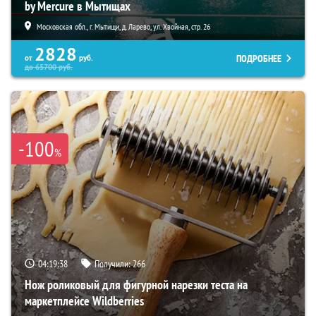
by Mercure в Мытищах
Московская обл., г. Мытищи, д. Ларево, ул. Хвойная, стр. 26
2828
ПОДРОБНЕЕ
от
руб.
до
65700
руб.
-100
%
04:19:36
Получили:
266
Нож роликовый для фигурной нарезки теста на
маркетплейсе Wildberries