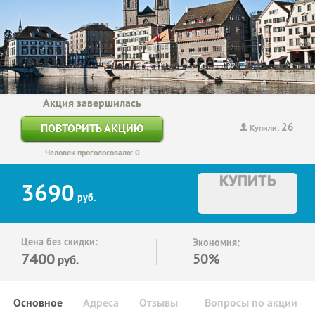
Акция завершилась
26
ПОВТОРИТЬ АКЦИЮ
Купили:
Человек проголосовало: 0
КУПИТЬ
3690
руб.
Цена без скидки:
Экономия:
7400
50%
руб.
Основное
Адреса
Отзывы
Вопросы по акции