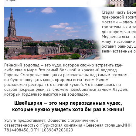
Старая часть Бер
прекрасной архи
мостами — здесь 
трогательных и з
достопримечател
Медвежья яма — о
живут настоящие 
оставит равноду
величественные 
Рейнский водопад — это чудо, которое сложно встретить где-
либо еще в мире. Это самый большой и красивый водопад
Европы. Смотровые площадки расположены над самым потоком —
вы будете ощущать мощь природы всем телом. Рядом
расположен ресторан с отличной кухней. А отправившись на
остров посреди реки, вы сможете полюбоваться замком Лауфен,
который горделиво высится над водопадом.
Швейцария — это мир первозданных чудес,
которые нужно увидеть хотя бы раз в жизни!
Услуги предоставляет: Общество с ограниченной
ответственностью «Туристская компания «Северная столица»,
ИНН
7814408458
, ОГРН 1089847205029