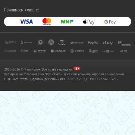
Принимаем к оплате:
2010-2026 © КупиКупон. Все права защищены.
Все права на товарный знак "КупиКупон" и на сайт www.kupikupon.ru принадлежат
OOO «Агентство цифровых решений» ИНН 7705523387, ОГРН 1127747063212