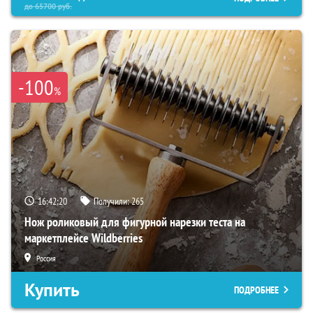
до
65700
руб.
-100
%
16:42:19
Получили:
265
Нож роликовый для фигурной нарезки теста на
маркетплейсе Wildberries
Россия
Купить
ПОДРОБНЕЕ