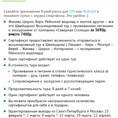
Скачайте приложение КупиКупона для
IOS
или
Android
и
покажите купон с экрана смартфона. Это удобно :)
Женева, Цюрих, Берн, Рейнский водопад и многое другое — все
это Швейцария! Восьмидневный тур с проживанием, питанием
и экскурсиями от компании «Северная Столица»
за 3690р.
вместо 7400р.
Сертификат предоставляет возможность отправиться в
восьмидневный тур в Швейцарию ( Люцерн – Берн – Монтрё –
Вевей – Женева – Цюрих – Интерлакен – с посещением
Рейнского водопада)
Один сертификат действует на один тур.
В стоимость тура входит:
Проживание и питание в отелях туристического класса (в
номерах – душ, туалет, телефон, телевизор)
Сопровождение и экскурсии с русскоговорящим гидом.
Продолжительность тура: 8 дней и 7 ночей.
Один сертификат действует на одного человека.
Вы можете приобрести неограниченное количество
сертификатов для себя и в подарок.
Гарантированные выезды из Санкт-Петербурга и Москвы: 23
февраля *; 1 марта; 8 марта *; 15 марта; 29 марта; 12 апреля;