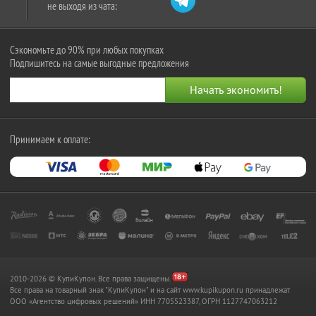
не выходя из чата:
Сэкономьте до 90% при любых покупках
Подпишитесь на самые выгодные предложения
Принимаем к оплате:
2010-2026 © КупиКупон. Все права защищены.
Все права на товарный знак "КупиКупон" и на сайт www.kupikupon.ru принадлежат
OOO «Агентство цифровых решений» ИНН 7705523387, ОГРН 1127747063212