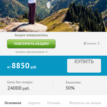
Акция завершилась
1
ПОВТОРИТЬ АКЦИЮ
Купили:
Человек проголосовало: 0
КУПИТЬ
8850
от
руб.
Цена без скидки:
Экономия:
24000
50%
руб.
Основное
Адреса
Отзывы
Вопросы по акции