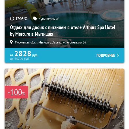
17:03:50
Купи первым!
Отдых для двоих с питанием в отеле Arthurs Spa Hotel
by Mercure в Мытищах
Московская обл., г. Мытищи, д. Ларево, ул. Хвойная, стр. 26
2828
ПОДРОБНЕЕ
от
руб.
до
65700
руб.
-100
%