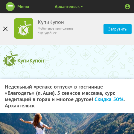
Меню
Архангельск
КупиКупон
Мобильное приложение
Загрузить
ещё удобнее
Недельный «релакс-отпуск» в гостинице
«Благодать» (п. Аше). 5 сеансов массажа, курс
медитаций в горах и многое другое!
Скидка 50%
.
Архангельск