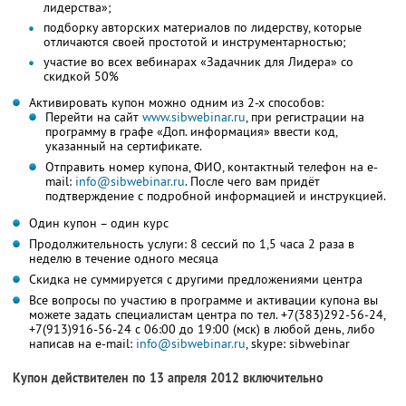
лидерства»;
подборку авторских материалов по лидерству, которые
отличаются своей простотой и инструментарностью;
участие во всех вебинарах «Задачник для Лидера» со
скидкой 50%
Активировать купон можно одним из 2-х способов:
Перейти на сайт
www.sibwebinar.ru
, при регистрации на
программу в графе «Доп. информация» ввести код,
указанный на сертификате.
Отправить номер купона, ФИО, контактный телефон на e-
mail:
info@sibwebinar.ru
. После чего вам придёт
подтверждение с подробной информацией и инструкцией.
Один купон – один курс
Продолжительность услуги: 8 сессий по 1,5 часа 2 раза в
неделю в течение одного месяца
Скидка не суммируется с другими предложениями центра
Все вопросы по участию в программе и активации купона вы
можете задать специалистам центра по тел. +7(383)292-56-24,
+7(913)916-56-24 с 06:00 до 19:00 (мск) в любой день, либо
написав на e-mail:
info@sibwebinar.ru
, skype: sibwebinar
Купон действителен по 13 апреля 2012 включительно