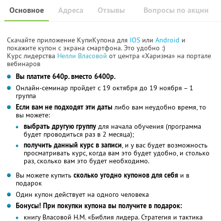
Основное
Адреса
Отзывы
Вопросы по акции
Скачайте приложение КупиКупона для
IOS
или
Android
и
покажите купон с экрана смартфона. Это удобно :)
Курс лидерства
Нелли Власовой
от центра «Харизма» на портале
вебинаров
Вы платите 640р. вместо 6400р.
Онлайн-семинар пройдет с 19 октября до 19 ноября – 1
группа
Если вам не подходят эти даты
либо вам неудобно время, то
вы можете:
выбрать другую группу
для начала обучения (программа
будет проводиться раз в 2 месяца);
получить данный курс в записи
, и у вас будет возможность
просматривать курс, когда вам это будет удобно, и столько
раз, сколько вам это будет необходимо.
Вы можете купить
сколько угодно купонов для себя
и в
подарок
Один купон действует на одного человека
Бонусы! При покупки купона вы получите в подарок:
книгу Власовой Н.М. «Библия лидера. Стратегия и тактика