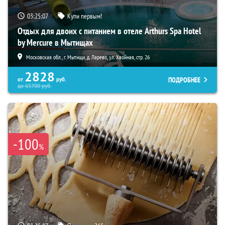
03:25:06
Купи первым!
Отдых для двоих с питанием в отеле Arthurs Spa Hotel
by Mercure в Мытищах
Московская обл., г. Мытищи, д. Ларево, ул. Хвойная, стр. 26
2828
ПОДРОБНЕЕ
от
руб.
до
65700
руб.
-100
%