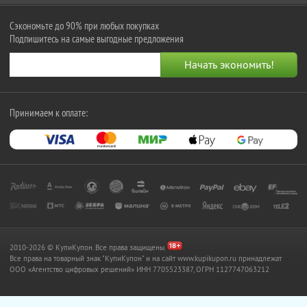
Сэкономьте до 90% при любых покупках
Подпишитесь на самые выгодные предложения
Принимаем к оплате:
2010-2026 © КупиКупон. Все права защищены.
Все права на товарный знак "КупиКупон" и на сайт www.kupikupon.ru принадлежат
OOO «Агентство цифровых решений» ИНН 7705523387, ОГРН 1127747063212