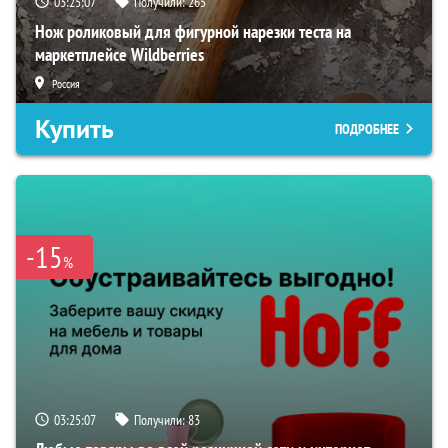
03:25:06
Получили:
265
Нож роликовый для фигурной нарезки теста на
маркетплейсе Wildberries
Россия
Купить
ПОДРОБНЕЕ
-15
%
03:25:06
Получили:
83