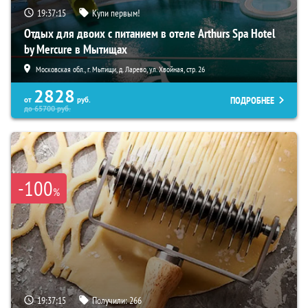
19:37:14
Купи первым!
Отдых для двоих с питанием в отеле Arthurs Spa Hotel
by Mercure в Мытищах
Московская обл., г. Мытищи, д. Ларево, ул. Хвойная, стр. 26
2828
ПОДРОБНЕЕ
от
руб.
до
65700
руб.
-100
%
19:37:14
Получили:
266