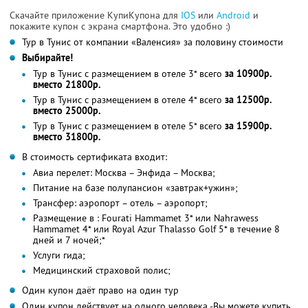
Скачайте приложение КупиКупона для
IOS
или
Android
и
покажите купон с экрана смартфона. Это удобно :)
Тур в Тунис от компании «Валенсия» за половину стоимости
Выбирайте!
Тур в Тунис с размещением в отеле 3* всего
за 10900р.
вместо 21800р.
Тур в Тунис с размещением в отеле 4* всего
за 12500р.
вместо 25000р.
Тур в Тунис с размещением в отеле 5* всего
за 15900р.
вместо 31800р.
В стоимость сертификата входит:
Авиа перелет: Москва – Энфида – Москва;
Питание на базе полупансион «завтрак+ужин»;
Трансфер: аэропорт – отель – аэропорт;
Размещение в : Fourati Hammamet 3* или Nahrawess
Hammamet 4* или Royal Azur Thalasso Golf 5* в течение 8
дней и 7 ночей;*
Услуги гида;
Медицинский страховой полис;
Один купон даёт право на один тур
Один купон действует на одного человека -Вы можете купить