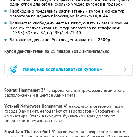
один купон для себя и сколько угодно купонов в подарок
Необходимо предъявить распечатанный купон в офисе тур
оператора по адресу г. Москва, ул. Митинская, д. 44
Количество свободных мест на каждую дату вылета и прочие
нюансы следует уточнять у тур оператора по телефонам:
+7(495) 507-62-87, +7(495)794-72-40
За топливо для самолёта следует доплатить -
2500р.
Купон действителен по 21 января 2012 включительно
Узнай, как воспользоваться купоном
Fourati Hammamet 3*
- очаровательный трёхзвёздочный отель,
расположенный в центре Хаммамета.
Уютный Nahrawess Hammamet 4*
находится в северной части
города Хаммамет, неподалёку от аэропортов «Карфаген» и
«Монастир». Отель находится буквально через дорогу от
живописного песчаного пляжа.
Royal Azur Thalasso Golf 5*
раскинулся на прекрасном золотом
пляже, в 2-х километрах от центра города Хаммамет. Он окружён