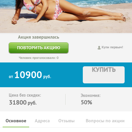
Акция завершилась
ПОВТОРИТЬ АКЦИЮ
Купи первым!
Человек проголосовало: 0
КУПИТЬ
10900
от
руб.
Цена без скидки:
Экономия:
31800
50%
руб.
Основное
Адреса
Отзывы
Вопросы по акции