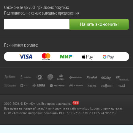
Сэкономьте до 90% при любых покупках
Подпишитесь на самые выгодные предложения
Принимаем к оплате:
2010-2026 © КупиКупон. Все права защищены.
Все права на товарный знак "КупиКупон" и на сайт www.kupikupon.ru принадлежат
OOO «Агентство цифровых решений» ИНН 7705523387, ОГРН 1127747063212