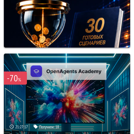
-70
%
21:27:14
Получили:
18