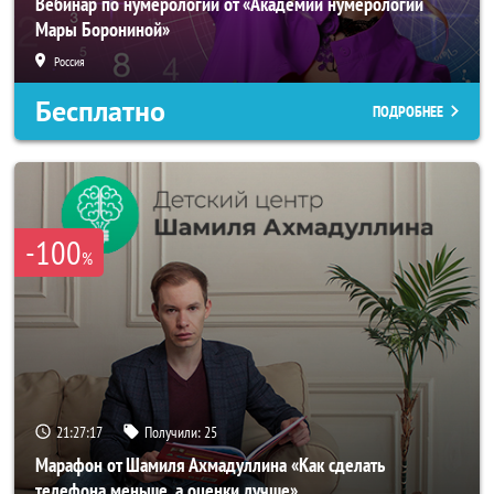
Вебинар по нумерологии от «Академии нумерологии
Мары Борониной»
Россия
Бесплатно
ПОДРОБНЕЕ
-100
%
21:27:14
Получили:
25
Марафон от Шамиля Ахмадуллина «Как сделать
телефона меньше, а оценки лучше»