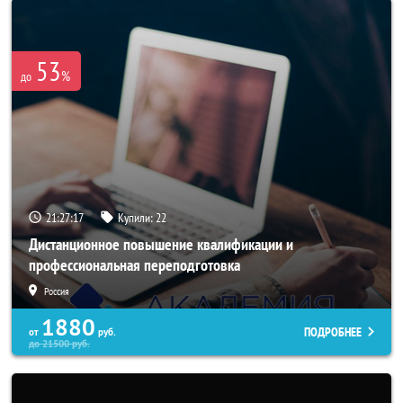
53
%
до
21:27:14
Купили:
22
Дистанционное повышение квалификации и
профессиональная переподготовка
Россия
1880
ПОДРОБНЕЕ
от
руб.
до
21500
руб.