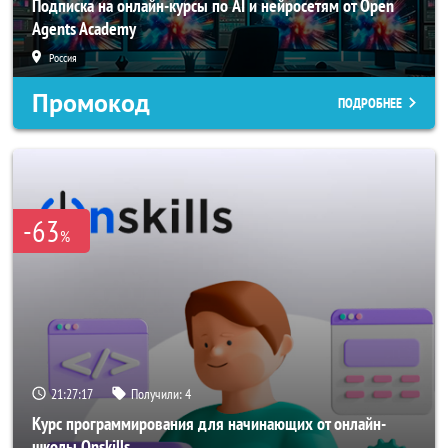
Подписка на онлайн-курсы по AI и нейросетям от Open
Agents Academy
Россия
Промокод
ПОДРОБНЕЕ
-63
%
21:27:14
Получили:
4
Курс программирования для начинающих от онлайн-
школы Onskills